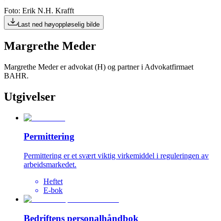
Foto: Erik N.H. Krafft
Last ned høyoppløselig bilde
Margrethe Meder
Margrethe Meder er advokat (H) og partner i Advokatfirmaet
BAHR.
Utgivelser
Permittering
Permittering er et svært viktig virkemiddel i reguleringen av
arbeidsmarkedet.
Heftet
E-bok
Bedriftens personalhåndbok