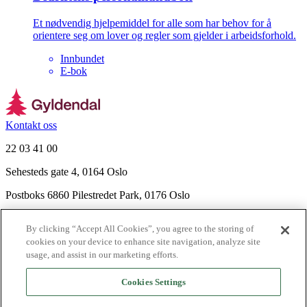
Et nødvendig hjelpemiddel for alle som har behov for å
orientere seg om lover og regler som gjelder i arbeidsforhold.
Innbundet
E-bok
Kontakt oss
22 03 41 00
Sehesteds gate 4, 0164 Oslo
Postboks 6860 Pilestredet Park, 0176 Oslo
Finn frem
By clicking “Accept All Cookies”, you agree to the storing of
Nyhetsbrev
cookies on your device to enhance site navigation, analyze site
Ledige stillinger
usage, and assist in our marketing efforts.
Send inn manus
Cookies Settings
Om Gyldendal