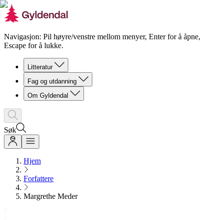
Navigasjon: Pil høyre/venstre mellom menyer, Enter for å åpne,
Escape for å lukke.
Litteratur
Fag og utdanning
Om Gyldendal
Søk
Hjem
Forfattere
Margrethe Meder