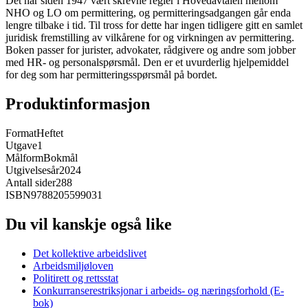
Det har siden 1947 vært skrevne regler i Hovedavtalen mellom
NHO og LO om permittering, og permitteringsadgangen går enda
lengre tilbake i tid. Til tross for dette har ingen tidligere gitt en samlet
juridisk fremstilling av vilkårene for og virkningen av permittering.
Boken passer for jurister, advokater, rådgivere og andre som jobber
med HR- og personalspørsmål. Den er et uvurderlig hjelpemiddel
for deg som har permitteringsspørsmål på bordet.
Produktinformasjon
Format
Heftet
Utgave
1
Målform
Bokmål
Utgivelsesår
2024
Antall sider
288
ISBN
9788205599031
Du vil kanskje også like
Det kollektive arbeidslivet
Arbeidsmiljøloven
Politirett og rettsstat
Konkurranserestriksjonar i arbeids- og næringsforhold (E-
bok)