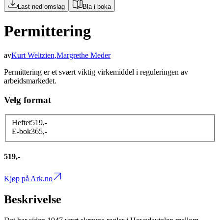
Last ned omslag
Bla i boka
Permittering
av
Kurt Weltzien
,
Margrethe Meder
Permittering er et svært viktig virkemiddel i reguleringen av
arbeidsmarkedet.
Velg format
Heftet
519
,-
E-bok
365
,-
519,-
Kjøp på Ark.no
Beskrivelse