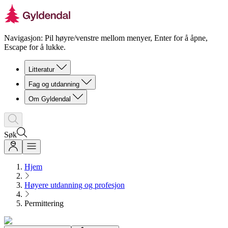
Navigasjon: Pil høyre/venstre mellom menyer, Enter for å åpne,
Escape for å lukke.
Litteratur
Fag og utdanning
Om Gyldendal
Søk
Hjem
Høyere utdanning og profesjon
Permittering