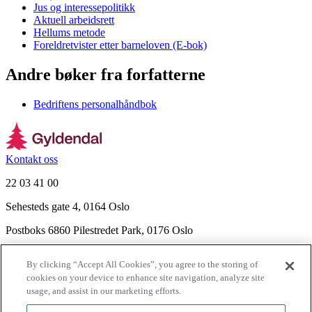
Jus og interessepolitikk
Aktuell arbeidsrett
Hellums metode
Foreldretvister etter barneloven (E-bok)
Andre bøker fra forfatterne
Bedriftens personalhåndbok
Kontakt oss
22 03 41 00
Sehesteds gate 4, 0164 Oslo
Postboks 6860 Pilestredet Park, 0176 Oslo
Finn frem
By clicking “Accept All Cookies”, you agree to the storing of
Nyhetsbrev
cookies on your device to enhance site navigation, analyze site
Ledige stillinger
usage, and assist in our marketing efforts.
Send inn manus