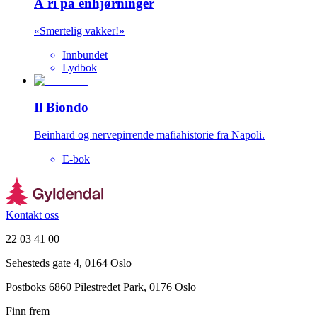
Å ri på enhjørninger
«Smertelig vakker!»
Innbundet
Lydbok
Il Biondo
Beinhard og nervepirrende mafiahistorie fra Napoli.
E-bok
Kontakt oss
22 03 41 00
Sehesteds gate 4, 0164 Oslo
Postboks 6860 Pilestredet Park, 0176 Oslo
Finn frem