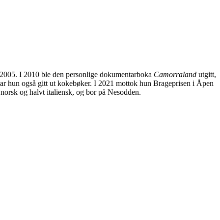
 2005. I 2010 ble den personlige dokumentarboka
Camorraland
utgitt,
 har hun også gitt ut kokebøker. I 2021 mottok hun Brageprisen i Åpen
 norsk og halvt italiensk, og bor på Nesodden.