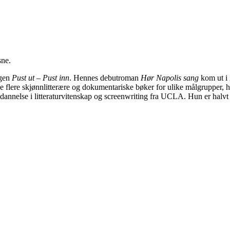
sne.
ngen
Pust ut – Pust inn
. Hennes debutroman
Hør Napolis sang
kom ut i
ve flere skjønnlitterære og dokumentariske bøker for ulike målgrupper,
utdannelse i litteraturvitenskap og screenwriting fra UCLA. Hun er halvt