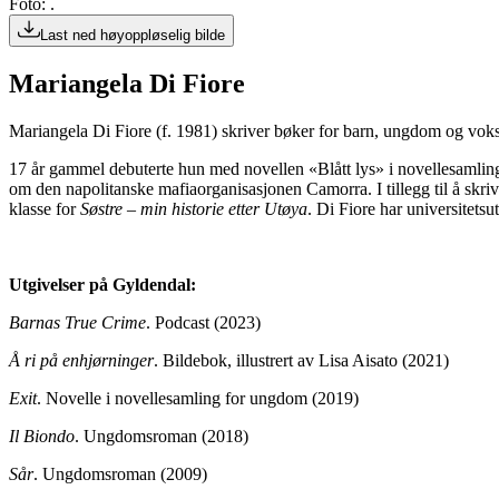
Foto: .
Last ned høyoppløselig bilde
Mariangela Di Fiore
Mariangela Di Fiore (f. 1981) skriver bøker for barn, ungdom og vok
17 år gammel debuterte hun med novellen «Blått lys» i novellesamli
om den napolitanske mafiaorganisasjonen Camorra. I tillegg til å skri
klasse for
Søstre – min historie etter Utøya
. Di Fiore har universitets
Utgivelser på Gyldendal:
Barnas True Crime
. Podcast (2023)
Å ri på enhjørninger
. Bildebok, illustrert av Lisa Aisato (2021)
Exit
. Novelle i novellesamling for ungdom (2019)
Il Biondo
. Ungdomsroman (2018)
Sår
. Ungdomsroman (2009)