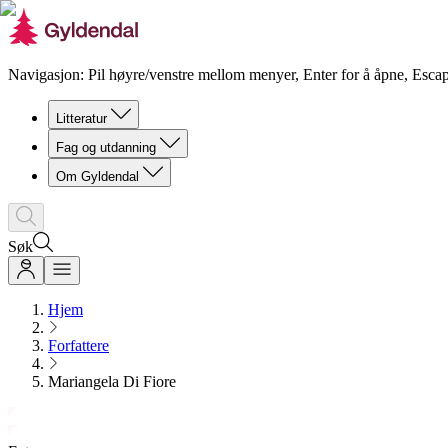
Navigasjon: Pil høyre/venstre mellom menyer, Enter for å åpne, Escap
Litteratur
Fag og utdanning
Om Gyldendal
Søk
Hjem
Forfattere
Mariangela Di Fiore