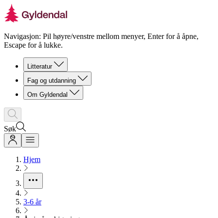
Navigasjon: Pil høyre/venstre mellom menyer, Enter for å åpne,
Escape for å lukke.
Litteratur
Fag og utdanning
Om Gyldendal
Søk
Hjem
3-6 år