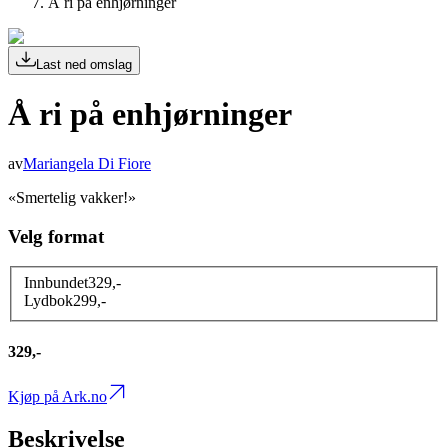
Å ri på enhjørninger
Last ned omslag
Å ri på enhjørninger
av
Mariangela Di Fiore
«Smertelig vakker!»
Velg format
Innbundet
329
,-
Lydbok
299
,-
329,-
Kjøp på Ark.no
Beskrivelse