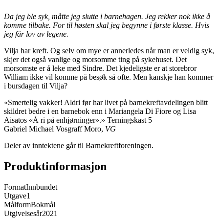
Da jeg ble syk, måtte jeg slutte i barnehagen. Jeg rekker nok ikke å
komme tilbake. For til høsten skal jeg begynne i første klasse. Hvis
jeg får lov av legene.
Vilja har kreft. Og selv om mye er annerledes når man er veldig syk,
skjer det også vanlige og morsomme ting på sykehuset. Det
morsomste er å leke med Sindre. Det kjedeligste er at storebror
William ikke vil komme på besøk så ofte. Men kanskje han kommer
i bursdagen til Vilja?
«Smertelig vakker! Aldri før har livet på barnekreftavdelingen blitt
skildret bedre i en barnebok enn i Mariangela Di Fiore og Lisa
Aisatos «Å ri på enhjørninger».» Terningskast 5
Gabriel Michael Vosgraff Moro,
VG
Deler av inntektene går til Barnekreftforeningen.
Produktinformasjon
Format
Innbundet
Utgave
1
Målform
Bokmål
Utgivelsesår
2021