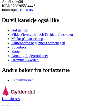
Antall sider
56
ISBN
9788205534445
Illustratør
Lisa Aisato
Du vil kanskje også like
Gaf gaf gaf
Vilda Virvelvind - RETT hjem fra skolen
Mieko på dansecamp
Ruffenbarna begynner i barnehagen
Superbror
Borte
Anna og fugleproblemet
Drømmekikkerten
Andre bøker fra forfatterne
Ekte mysterier
Kontakt oss