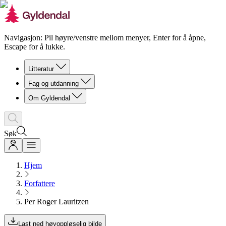
Navigasjon: Pil høyre/venstre mellom menyer, Enter for å åpne,
Escape for å lukke.
Litteratur
Fag og utdanning
Om Gyldendal
Søk
Hjem
Forfattere
Per Roger Lauritzen
Last ned høyoppløselig bilde