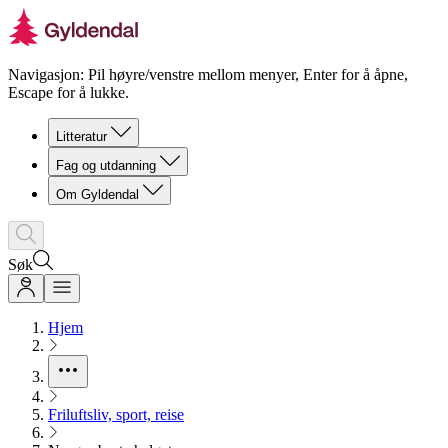
Navigasjon: Pil høyre/venstre mellom menyer, Enter for å åpne,
Escape for å lukke.
Litteratur
Fag og utdanning
Om Gyldendal
Søk
Hjem
Friluftsliv, sport, reise