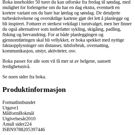
Boka inneholder 50 turer du kan utforske fra fredag til søndag, med
mulighet for forlengelse om du har en dag ekstra, eventuelt en
kortere variant om du bare har lørdag og søndag. De detaljerte
turbeskrivelsene og oversiktlige kartene gjør det lett å planlegge og
bli inspirert. Fotturer er sterkest vektlagt i turutvalget, men her finner
du også alternativer som innbefatter sykling, skigåing, padling,
fisking og brevandring. For at både planleggingen og
gjennomføringen skal bli vellykket, er boka spekket med nyttige
faktaopplysninger om distanser, tidsforbruk, overnatting,
kommunikasjon, utstyr, aktiviteter, osv.
Boka passer for alle som vil få mer ut av helgene, uansett
ferdighetsnivå.
Se noen sider fra boka.
Produktinformasjon
Format
Innbundet
Utgave
1
Målform
Bokmål
Utgivelsesår
2010
Antall sider
224
ISBN
9788205397446