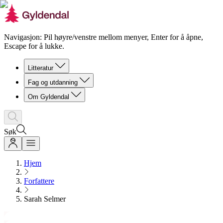
Navigasjon: Pil høyre/venstre mellom menyer, Enter for å åpne,
Escape for å lukke.
Litteratur
Fag og utdanning
Om Gyldendal
Søk
Hjem
Forfattere
Sarah Selmer