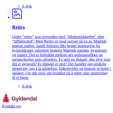
E-bok
Retiro
Ordet ”retiro” kan oversettes med "tilbaketrukkethet" eller
"tilfluktssted". Men Retiro er også navnet på en av Madrids
grønne parker. Sarah Selmers dikt henter inspirasjon fra
bylandskapet, nærmere bestemt Madrids gateløp, bygninger
og parker. Det er forholdet mellom det stedsspesifikke og
menneskelige som utforskes. Er sted en tilstand, like mye som
det er geografi? Er tilstand et sted? Det handler om språklig
utprøving, om å la arkitektur, folkemylder og historie ta bolig i
språket. Og slik også om forsøket på å gjøre sine omgivelser
til et hjem.
E-bok
Kontakt oss