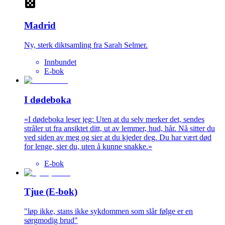
Madrid
Ny, sterk diktsamling fra Sarah Selmer.
Innbundet
E-bok
I dødeboka
«I dødeboka leser jeg: Uten at du selv merker det, sendes
stråler ut fra ansiktet ditt, ut av lemmer, hud, hår. Nå sitter du
ved siden av meg og sier at du kjeder deg. Du har vært død
for lenge, sier du, uten å kunne snakke.»
E-bok
Tjue (E-bok)
"løp ikke, stans ikke sykdommen som slår følge er en
sørgmodig brud"