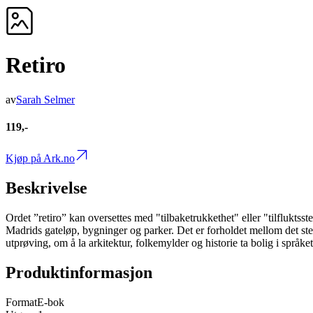
Retiro
av
Sarah Selmer
119,-
Kjøp på Ark.no
Beskrivelse
Ordet ”retiro” kan oversettes med "tilbaketrukkethet" eller "tilflukt
Madrids gateløp, bygninger og parker. Det er forholdet mellom det sted
utprøving, om å la arkitektur, folkemylder og historie ta bolig i språke
Produktinformasjon
Format
E-bok