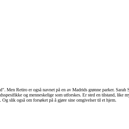
ssted". Men Retiro er også navnet på en av Madrids grønne parker. Sarah
sspesifikke og menneskelige som utforskes. Er sted en tilstand, like my
t. Og slik også om forsøket på å gjøre sine omgivelser til et hjem.