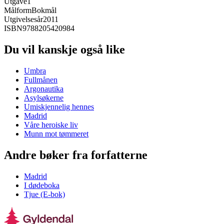
Utgave
1
Målform
Bokmål
Utgivelsesår
2011
ISBN
9788205420984
Du vil kanskje også like
Umbra
Fullmånen
Argonautika
Asylsøkerne
Umiskjennelig hennes
Madrid
Våre heroiske liv
Munn mot tømmeret
Andre bøker fra forfatterne
Madrid
I dødeboka
Tjue (E-bok)