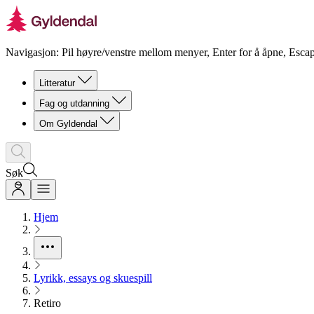
Navigasjon: Pil høyre/venstre mellom menyer, Enter for å åpne, Escap
Litteratur
Fag og utdanning
Om Gyldendal
Søk
Hjem
Lyrikk, essays og skuespill
Retiro