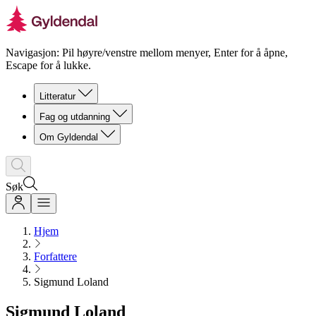
Navigasjon: Pil høyre/venstre mellom menyer, Enter for å åpne,
Escape for å lukke.
Litteratur
Fag og utdanning
Om Gyldendal
Søk
Hjem
Forfattere
Sigmund Loland
Sigmund Loland