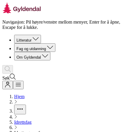
Navigasjon: Pil høyre/venstre mellom menyer, Enter for å åpne,
Escape for å lukke.
Litteratur
Fag og utdanning
Om Gyldendal
Søk
Hjem
Idrettsfag