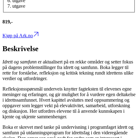
6. utgave
7. utgave
819,-
Kjøp på Ark.no
Beskrivelse
Idrett og samfunn
er aktualisert på en rekke områder og setter fokus
på dagens problemstillinger fra idrett og samfunn. Boka legger til
rette for forståelse, refleksjon og kritisk tekning rundt idrettens ulike
verdier og utfordringer.
Refleksjonsspørsmål underveis knytter fagteksten til elevenes egne
meninger og erfaringer, og gir mulighet for å vurdere egen deltakelse
i idrettssamfunnet. Hvert kapittel avsluttes med oppsummering og
oppgaver som legger vekt på elevaktivitet, samarbeid, utforskning
og diskusjon. Her utfordres elevene til å anvende kunnskapen i
kjente og ukjente sammenhenger.
Boka er skrevet med tanke på undervisning i programfaget idrett og
samfunn på utdanningsprogram for idrettsfag i den videregående