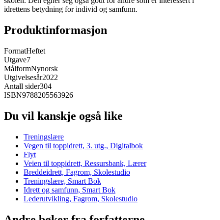
skolen. Den egner seg også godt for andre som er interessert i
idrettens betydning for individ og samfunn.
Produktinformasjon
Format
Heftet
Utgave
7
Målform
Nynorsk
Utgivelsesår
2022
Antall sider
304
ISBN
9788205563926
Du vil kanskje også like
Treningslære
Vegen til toppidrett, 3. utg., Digitalbok
Flyt
Veien til toppidrett, Ressursbank, Lærer
Breddeidrett, Fagrom, Skolestudio
Treningslære, Smart Bok
Idrett og samfunn, Smart Bok
Lederutvikling, Fagrom, Skolestudio
Andre bøker fra forfatterne