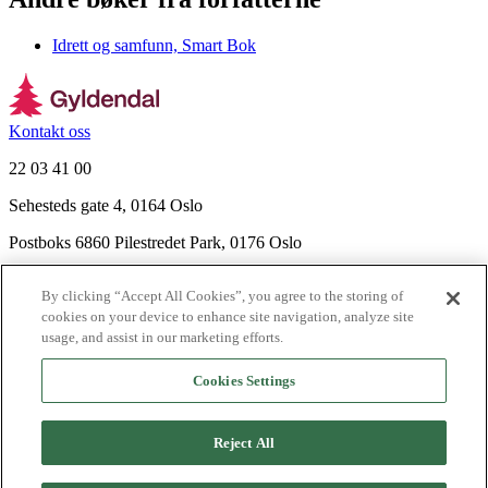
Idrett og samfunn, Smart Bok
Kontakt oss
22 03 41 00
Sehesteds gate 4, 0164 Oslo
Postboks 6860 Pilestredet Park, 0176 Oslo
Finn frem
By clicking “Accept All Cookies”, you agree to the storing of
Nyhetsbrev
cookies on your device to enhance site navigation, analyze site
Ledige stillinger
usage, and assist in our marketing efforts.
Send inn manus
Cookies Settings
Om Gyldendal
Support
Reject All
Presse
Agency