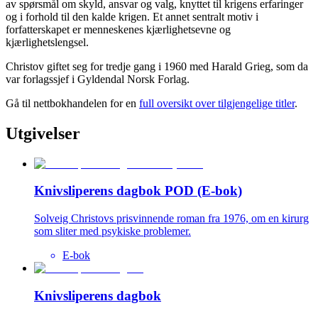
av spørsmål om skyld, ansvar og valg, knyttet til krigens erfaringer
og i forhold til den kalde krigen. Et annet sentralt motiv i
forfatterskapet er menneskenes kjærlighetsevne og
kjærlighetslengsel.
Christov giftet seg for tredje gang i 1960 med Harald Grieg, som da
var forlagssjef i Gyldendal Norsk Forlag.
Gå til nettbokhandelen for en
full oversikt over tilgjengelige titler
.
Utgivelser
Knivsliperens dagbok POD (E-bok)
Solveig Christovs prisvinnende roman fra 1976, om en kirurg
som sliter med psykiske problemer.
E-bok
Knivsliperens dagbok