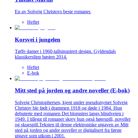
En av Solveig Christovs beste romaner.
Heftet
Korsvei i jungelen
Tøffe damer i 1960-tallsinspirert design. Gyldendals
klassikerslipp høsten 2014.
Heftet
E-bok
Mitt sted på jorden og andre noveller (E-bok)
Solveig Christophersen, kjent under pseudonymet Solveig
Christov ble født i drammen 1918 og døde i 1984. Hun
debuterte med romanen Det blomstrer langs blindveien i
1949. I tillegg til romaner skrev hun også hørespill, noveller
og skuespill.Teksten til denne elektroniske utgaven av Mitt
sted på jorden og andre noveller er digitalisert fra første
utgave som utkom i 2001.