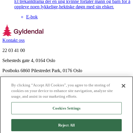
Et trekantdrama der en ung kvinne forlater mann og barn for å
oppleve noen lykkelige,hektiske døgn med sin elsker.
E-bok
Kontakt oss
22 03 41 00
Sehesteds gate 4, 0164 Oslo
Postboks 6860 Pilestredet Park, 0176 Oslo
Finn frem
By clicking “Accept All Cookies”, you agree to the storing of
Nyhetsbrev
cookies on your device to enhance site navigation, analyze site
Ledige stillinger
usage, and assist in our marketing efforts.
Send inn manus
Cookies Settings
Om Gyldendal
Support
Reject All
Presse
Agency