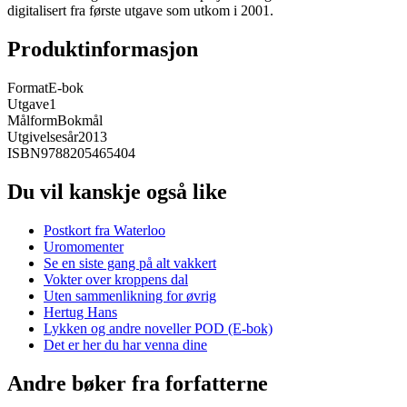
digitalisert fra første utgave som utkom i 2001.
Produktinformasjon
Format
E-bok
Utgave
1
Målform
Bokmål
Utgivelsesår
2013
ISBN
9788205465404
Du vil kanskje også like
Postkort fra Waterloo
Uromomenter
Se en siste gang på alt vakkert
Vokter over kroppens dal
Uten sammenlikning for øvrig
Hertug Hans
Lykken og andre noveller POD (E-bok)
Det er her du har venna dine
Andre bøker fra forfatterne