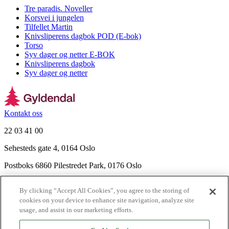
Tre paradis. Noveller
Korsvei i jungelen
Tilfellet Martin
Knivsliperens dagbok POD (E-bok)
Torso
Syv dager og netter E-BOK
Knivsliperens dagbok
Syv dager og netter
Kontakt oss
22 03 41 00
Sehesteds gate 4, 0164 Oslo
Postboks 6860 Pilestredet Park, 0176 Oslo
Finn frem
By clicking “Accept All Cookies”, you agree to the storing of
Nyhetsbrev
cookies on your device to enhance site navigation, analyze site
Ledige stillinger
usage, and assist in our marketing efforts.
Send inn manus