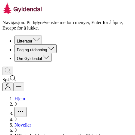
Navigasjon: Pil høyre/venstre mellom menyer, Enter for å åpne,
Escape for å lukke.
Litteratur
Fag og utdanning
Om Gyldendal
Søk
Hjem
Noveller