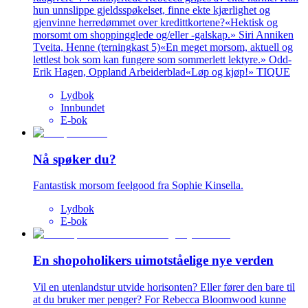
hun unnslippe gjeldsspøkelset, finne ekte kjærlighet og
gjenvinne herredømmet over kredittkortene?«Hektisk og
morsomt om shoppingglede og/eller -galskap.» Siri Anniken
Tveita, Henne (terningkast 5)«En meget morsom, aktuell og
lettlest bok som kan fungere som sommerlett lektyre.» Odd-
Erik Hagen, Oppland Arbeiderblad«Løp og kjøp!» TIQUE
Lydbok
Innbundet
E-bok
Nå spøker du?
Fantastisk morsom feelgood fra Sophie Kinsella.
Lydbok
E-bok
En shopoholikers uimotståelige nye verden
Vil en utenlandstur utvide horisonten? Eller fører den bare til
at du bruker mer penger? For Rebecca Bloomwood kunne