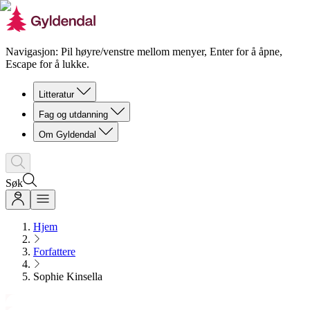
Navigasjon: Pil høyre/venstre mellom menyer, Enter for å åpne,
Escape for å lukke.
Litteratur
Fag og utdanning
Om Gyldendal
Søk
Hjem
Forfattere
Sophie Kinsella