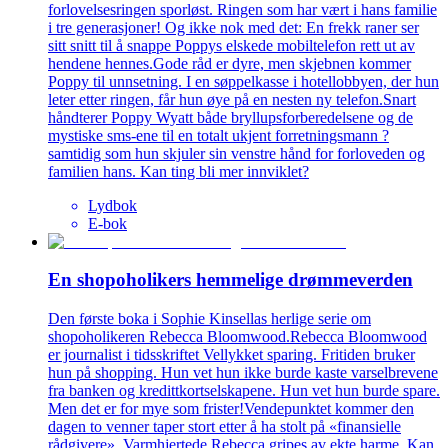
forlovelsesringen sporløst. Ringen som har vært i hans familie
i tre generasjoner! Og ikke nok med det: En frekk raner ser
sitt snitt til å snappe Poppys elskede mobiltelefon rett ut av
hendene hennes.Gode råd er dyre, men skjebnen kommer
Poppy til unnsetning. I en søppelkasse i hotellobbyen, der hun
leter etter ringen, får hun øye på en nesten ny telefon.Snart
håndterer Poppy Wyatt både bryllupsforberedelsene og de
mystiske sms-ene til en totalt ukjent forretningsmann ?
samtidig som hun skjuler sin venstre hånd for forloveden og
familien hans. Kan ting bli mer innviklet?
Lydbok
E-bok
En shopoholikers hemmelige drømmeverden
Den første boka i Sophie Kinsellas herlige serie om
shopoholikeren Rebecca Bloomwood.Rebecca Bloomwood
er journalist i tidsskriftet Vellykket sparing. Fritiden bruker
hun på shopping. Hun vet hun ikke burde kaste varselbrevene
fra banken og kredittkortselskapene. Hun vet hun burde spare.
Men det er for mye som frister!Vendepunktet kommer den
dagen to venner taper stort etter å ha stolt på «finansielle
rådgivere». Varmhjertede Rebecca gripes av ekte harme. Kan