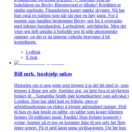
bokelskere.no Becky Bloomwood er tilbake! Kreditten er
stadig oppbrukt. Finanskrisen kaster mørke skygger. Nå har
hun også en toåring som går sin mor en høy gang. For å
muntre opp familien bestemmer Becky seg for å overraske
med tidenes bursdagsfest. Lavbudsjett, selvfølgelig. Men det
viser seg helt umulig å forholde seg til gitte økonomiske
rammer, og det er da tingene virkelig begynner å bli
kompliserte.
Lydbok
E-bok
Bill mrk. hushjelp søkes
Historien om ei ung jente som trenger å ta det litt med ro, som
trenger å finne seg selv, forelske seg, og lære hva et strykejern
brukes til ...Samantha Smith gjør kometkarriere som advokat i
London. Hun har aldri hatt en frihelg, men er
arbeidsnarkoman og elsker å kjenne adrenalinet pumpe. Helt
til hun en dag begår en tabbe, en tabbe som koster klienten
hennes 50 millioner pund. Panikk! Hun forlater kontoret i
svime, hopper på et tog og kommer ikke til seg selv før flere
timer senere. På et sted langt unna sivilisasjonen. Og før hun