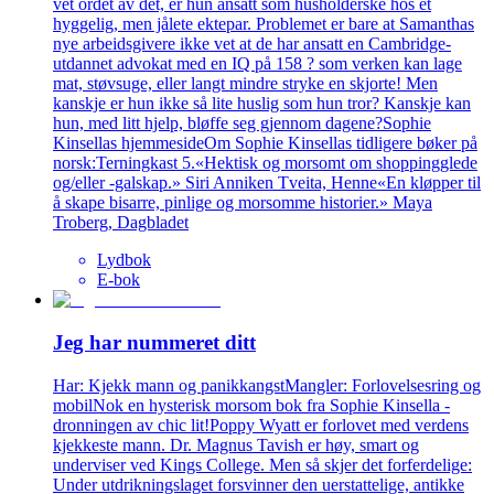
vet ordet av det, er hun ansatt som husholderske hos et
hyggelig, men jålete ektepar. Problemet er bare at Samanthas
nye arbeidsgivere ikke vet at de har ansatt en Cambridge-
utdannet advokat med en IQ på 158 ? som verken kan lage
mat, støvsuge, eller langt mindre stryke en skjorte! Men
kanskje er hun ikke så lite huslig som hun tror? Kanskje kan
hun, med litt hjelp, bløffe seg gjennom dagene?Sophie
Kinsellas hjemmesideOm Sophie Kinsellas tidligere bøker på
norsk:Terningkast 5.«Hektisk og morsomt om shoppingglede
og/eller -galskap.» Siri Anniken Tveita, Henne«En kløpper til
å skape bisarre, pinlige og morsomme historier.» Maya
Troberg, Dagbladet
Lydbok
E-bok
Jeg har nummeret ditt
Har: Kjekk mann og panikkangstMangler: Forlovelsesring og
mobilNok en hysterisk morsom bok fra Sophie Kinsella -
dronningen av chic lit!Poppy Wyatt er forlovet med verdens
kjekkeste mann. Dr. Magnus Tavish er høy, smart og
underviser ved Kings College. Men så skjer det forferdelige:
Under utdrikningslaget forsvinner den uerstattelige, antikke