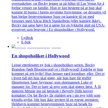
overraskelser, og Becky legger ut på biltur til Las Vegas for å
hjelpe venner og familie. Hun er fast bestemt på at hun skal
komme til bunns i farens mystiske forsvinning, og dessuten vil
hun hjelpe bestevenninnen Suze og kanskje til og med
forsones med Alicia Bitch Stankelbein (eller kanskje ikke)..
Becky må satse høyt for å sørge for en lykkelig slutt på USA-
eventyret som begynte i En shopoholiker i Hollywood.
Lydbok
E-bok
En shopoholiker i Hollywood
Lenge etterlengtet ny bok i shopoholiker-serien. Becky
Brandon (født Bloomwood) er i Hollywood! Endelig er hun
kommet på rett hylle! Hun henger med kjendiser, eller: Det er
i hvert fall det hun skal gjøre, når hun bare får truffet
filmstjernen Sage Seymour, som ektemannen Luke er
manager for. Det er bare så mye som skal gjøres først. Å få
datteren Minnie inn på førskole i Beverly Hills krever
kontakter. Og før Becky får etablert seg i sin nye jobb som
kjendis-stylist, blir hun ikke invitert til en eneste premiere.
Heldigvis kommer bestevenninnen Suze på besøk fra