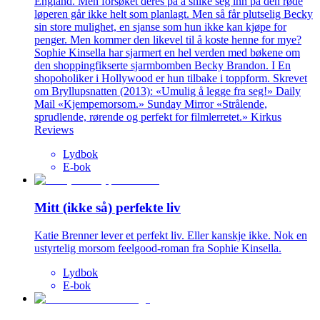
England. Men forsøket deres på å snike seg inn på den røde
løperen går ikke helt som planlagt. Men så får plutselig Becky
sin store mulighet, en sjanse som hun ikke kan kjøpe for
penger. Men kommer den likevel til å koste henne for mye?
Sophie Kinsella har sjarmert en hel verden med bøkene om
den shoppingfikserte sjarmbomben Becky Brandon. I En
shopoholiker i Hollywood er hun tilbake i toppform. Skrevet
om Bryllupsnatten (2013): «Umulig å legge fra seg!» Daily
Mail «Kjempemorsom.» Sunday Mirror «Strålende,
sprudlende, rørende og perfekt for filmlerretet.» Kirkus
Reviews
Lydbok
E-bok
Mitt (ikke så) perfekte liv
Katie Brenner lever et perfekt liv. Eller kanskje ikke. Nok en
ustyrtelig morsom feelgood-roman fra Sophie Kinsella.
Lydbok
E-bok