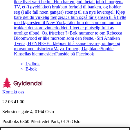
ikke livet vært bedre. Hun har en godt betalt jobb i morgen-
TV, et (i øyeblikket) brukbart forhold til banken, og holder
seg (i alle fall noen ganger) strengt til sin nye leveregel: Kjøp
bare det du virkelig trenger.Da hun også får sjansen til å flytte
med kjæresten til New York, føler hun det som om hun har
trukket det store vinnerloddet. Livet er plutselig fullt av
utrolige tilbud. Og fristelser ?«Bok nummer to om Rebecca
Bloomwood er like morsom som den første.»Siri Anniken
Tveita, HENNE«En kløpper til å skape bisarre, pinlige og
morsomme historier.»Maya Troberg, DagbladetSophie
Kinsellas hjemmesiderFanside på Facebook
Lydbok
E-bok
Kontakt oss
22 03 41 00
Sehesteds gate 4, 0164 Oslo
Postboks 6860 Pilestredet Park, 0176 Oslo