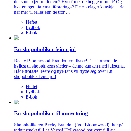
det som skjer rundt dem? Hvorfor er de begge utbrent? Og
hva er egentlig «manifestering»? De oppdager kanskje at de
har mer til felles enn de tror …
Heftet
Lydbok
E-bok
En shopoholiker feirer jul
Becky Bloomwood Brandon er tilbake! En sjarmerende
hyllest til shoppingens gleder – denne gangen med juletema.
Både trofaste lesere og nye fans vil fryde seg over En
shopoholiker feirer jul!
Heftet
Lydbok
E-bok
En shopoholiker til unnsetning
Shopoholikeren Becky Brandon (født Bloomwood) drar på
redningstokt til Las Vegas! Hollywood har vært full av