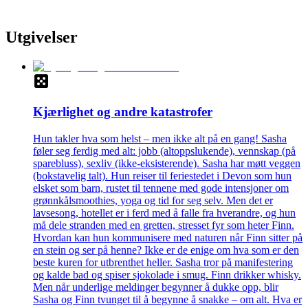
Utgivelser
Kjærlighet og andre katastrofer
Hun takler hva som helst – men ikke alt på en gang! Sasha
føler seg ferdig med alt: jobb (altoppslukende), vennskap (på
sparebluss), sexliv (ikke-eksisterende). Sasha har møtt veggen
(bokstavelig talt). Hun reiser til feriestedet i Devon som hun
elsket som barn, rustet til tennene med gode intensjoner om
grønnkålsmoothies, yoga og tid for seg selv. Men det er
lavsesong, hotellet er i ferd med å falle fra hverandre, og hun
må dele stranden med en gretten, stresset fyr som heter Finn.
Hvordan kan hun kommunisere med naturen når Finn sitter på
en stein og ser på henne? Ikke er de enige om hva som er den
beste kuren for utbrenthet heller. Sasha tror på manifestering
og kalde bad og spiser sjokolade i smug. Finn drikker whisky.
Men når underlige meldinger begynner å dukke opp, blir
Sasha og Finn tvunget til å begynne å snakke – om alt. Hva er