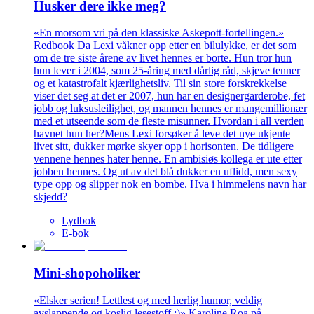
Husker dere ikke meg?
«En morsom vri på den klassiske Askepott-fortellingen.»
Redbook Da Lexi våkner opp etter en bilulykke, er det som
om de tre siste årene av livet hennes er borte. Hun tror hun
hun lever i 2004, som 25-åring med dårlig råd, skjeve tenner
og et katastrofalt kjærlighetsliv. Til sin store forskrekkelse
viser det seg at det er 2007, hun har en designergarderobe, fet
jobb og luksusleilighet, og mannen hennes er mangemillionær
med et utseende som de fleste misunner. Hvordan i all verden
havnet hun her?Mens Lexi forsøker å leve det nye ukjente
livet sitt, dukker mørke skyer opp i horisonten. De tidligere
vennene hennes hater henne. En ambisiøs kollega er ute etter
jobben hennes. Og ut av det blå dukker en uflidd, men sexy
type opp og slipper nok en bombe. Hva i himmelens navn har
skjedd?
Lydbok
E-bok
Mini-shopoholiker
«Elsker serien! Lettlest og med herlig humor, veldig
avslappende og koslig lesestoff :)» Karoline Roa på