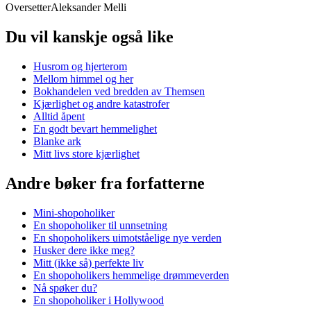
Oversetter
Aleksander Melli
Du vil kanskje også like
Husrom og hjerterom
Mellom himmel og her
Bokhandelen ved bredden av Themsen
Kjærlighet og andre katastrofer
Alltid åpent
En godt bevart hemmelighet
Blanke ark
Mitt livs store kjærlighet
Andre bøker fra forfatterne
Mini-shopoholiker
En shopoholiker til unnsetning
En shopoholikers uimotståelige nye verden
Husker dere ikke meg?
Mitt (ikke så) perfekte liv
En shopoholikers hemmelige drømmeverden
Nå spøker du?
En shopoholiker i Hollywood