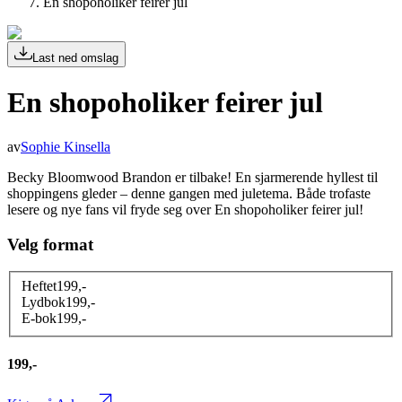
En shopoholiker feirer jul
Last ned omslag
En shopoholiker feirer jul
av
Sophie Kinsella
Becky Bloomwood Brandon er tilbake! En sjarmerende hyllest til
shoppingens gleder – denne gangen med juletema. Både trofaste
lesere og nye fans vil fryde seg over En shopoholiker feirer jul!
Velg format
Heftet
199
,-
Lydbok
199
,-
E-bok
199
,-
199,-