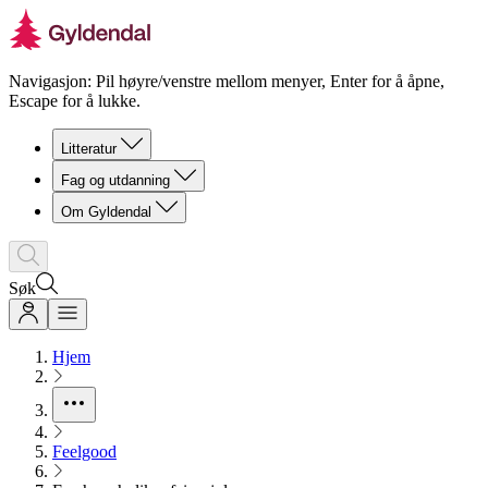
Navigasjon: Pil høyre/venstre mellom menyer, Enter for å åpne,
Escape for å lukke.
Litteratur
Fag og utdanning
Om Gyldendal
Søk
Hjem
Feelgood