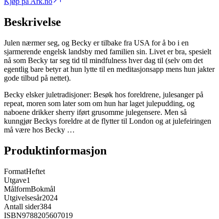
Kjøp på Ark.no
Beskrivelse
Julen nærmer seg, og Becky er tilbake fra USA for å bo i en
sjarmerende engelsk landsby med familien sin. Livet er bra, spesielt
nå som Becky tar seg tid til mindfulness hver dag til (selv om det
egentlig bare betyr at hun lytte til en meditasjonsapp mens hun jakter
gode tilbud på nettet).
Becky elsker juletradisjoner: Besøk hos foreldrene, julesanger på
repeat, moren som later som om hun har laget julepudding, og
naboene drikker sherry iført grusomme julegensere. Men så
kunngjør Beckys foreldre at de flytter til London og at julefeiringen
må være hos Becky …
Produktinformasjon
Format
Heftet
Utgave
1
Målform
Bokmål
Utgivelsesår
2024
Antall sider
384
ISBN
9788205607019