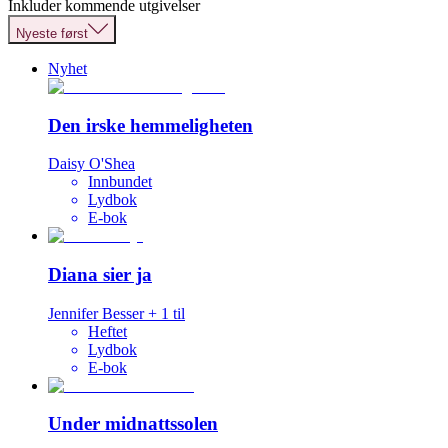
Inkluder kommende utgivelser
Nyeste først
Nyhet
Den irske hemmeligheten
Daisy O'Shea
Innbundet
Lydbok
E-bok
Diana sier ja
Jennifer Besser
+
1
til
Heftet
Lydbok
E-bok
Under midnattssolen