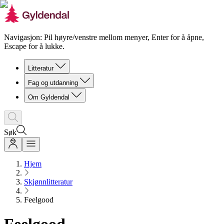
Navigasjon: Pil høyre/venstre mellom menyer, Enter for å åpne,
Escape for å lukke.
Litteratur
Fag og utdanning
Om Gyldendal
Søk
Hjem
Skjønnlitteratur
Feelgood