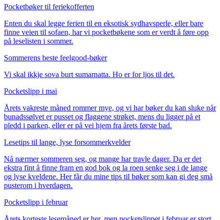
Pocketbøker til feriekofferten
Enten du skal legge ferien til en eksotisk sydhavsperle, eller bare
finne veien til sofaen, har vi pocketbøkene som er verdt å føre opp
på leselisten i sommer.
Sommerens beste feelgood-bøker
Vi skal ikkje sova burt sumarnatta. Ho er for ljos til det.
Pocketslipp i mai
Årets vakreste måned rommer mye, og vi har bøker du kan sluke når
bunadssølvet er pusset og flaggene strøket, mens du ligger på et
pledd i parken, eller er på vei hjem fra årets første bad.
Lesetips til lange, lyse forsommerkvelder
Nå nærmer sommeren seg, og mange har travle dager. Da er det
ekstra fint å finne fram en god bok og la roen senke seg i de lange
og lyse kveldene. Her får du mine tips til bøker som kan gi deg små
pusterom i hverdagen.
Pocketslipp i februar
Årets korteste lesemåned er her, men pocketslippet i februar er stort