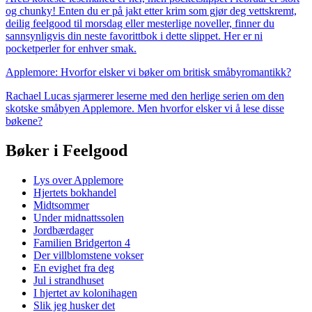
og chunky! Enten du er på jakt etter krim som gjør deg vettskremt,
deilig feelgood til morsdag eller mesterlige noveller, finner du
sannsynligvis din neste favorittbok i dette slippet. Her er ni
pocketperler for enhver smak.
Applemore: Hvorfor elsker vi bøker om britisk småbyromantikk?
Rachael Lucas sjarmerer leserne med den herlige serien om den
skotske småbyen Applemore. Men hvorfor elsker vi å lese disse
bøkene?
Bøker i Feelgood
Lys over Applemore
Hjertets bokhandel
Midtsommer
Under midnattssolen
Jordbærdager
Familien Bridgerton 4
Der villblomstene vokser
En evighet fra deg
Jul i strandhuset
I hjertet av kolonihagen
Slik jeg husker det