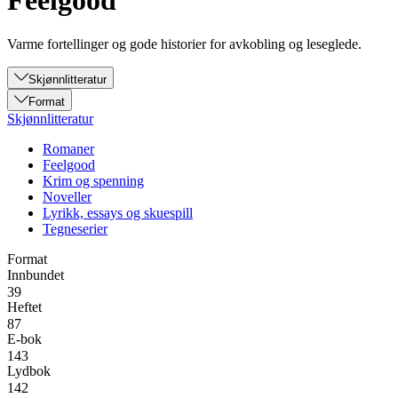
Feelgood
Varme fortellinger og gode historier for avkobling og leseglede.
Skjønnlitteratur
Format
Skjønnlitteratur
Romaner
Feelgood
Krim og spenning
Noveller
Lyrikk, essays og skuespill
Tegneserier
Format
Innbundet
39
Heftet
87
E-bok
143
Lydbok
142