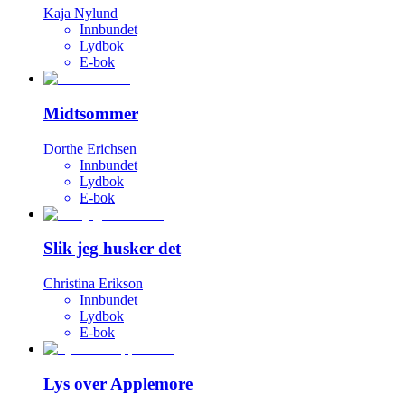
Kaja Nylund
Innbundet
Lydbok
E-bok
Midtsommer
Dorthe Erichsen
Innbundet
Lydbok
E-bok
Slik jeg husker det
Christina Erikson
Innbundet
Lydbok
E-bok
Lys over Applemore