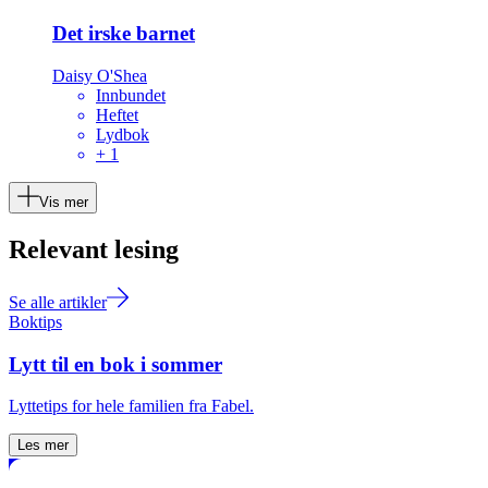
Det irske barnet
Daisy O'Shea
Innbundet
Heftet
Lydbok
+
1
Vis mer
Relevant lesing
Se alle artikler
Boktips
Lytt til en bok i sommer
Lyttetips for hele familien fra Fabel.
Les mer