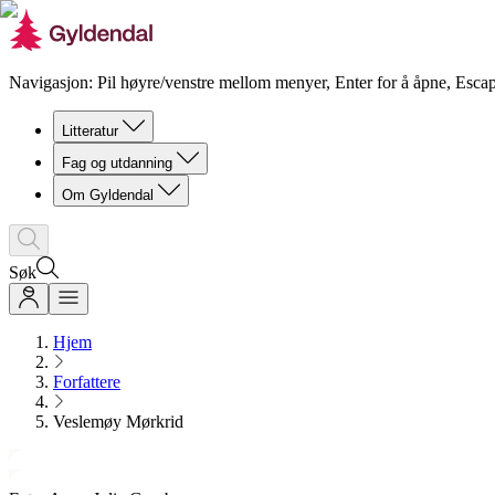
Navigasjon: Pil høyre/venstre mellom menyer, Enter for å åpne, Escap
Litteratur
Fag og utdanning
Om Gyldendal
Søk
Hjem
Forfattere
Veslemøy Mørkrid