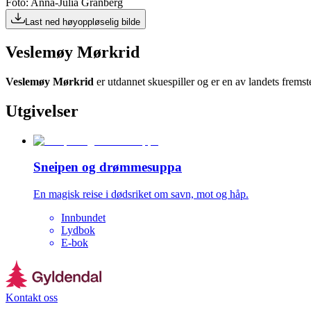
Foto: Anna-Julia Granberg
Last ned høyoppløselig bilde
Veslemøy Mørkrid
Veslemøy Mørkrid
er utdannet skuespiller og er en av landets frems
Utgivelser
Sneipen og drømmesuppa
En magisk reise i dødsriket om savn, mot og håp.
Innbundet
Lydbok
E-bok
Kontakt oss