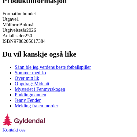
Produktinformasjon
Format
Innbundet
Utgave
1
Målform
Bokmål
Utgivelsesår
2026
Antall sider
250
ISBN
9788205617384
Du vil kanskje også like
Sånn ble jeg verdens beste fotballspiller
Sommer med Jo
Over mitt lik
Oppdrag: Midnatt
Mysteriet i Fenmyrskogen
Puddingmannen
Jenny Fender
Melding fra en morder
Kontakt oss