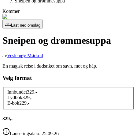
Sneipen og drømmesuppa
Kommer
Last ned omslag
Sneipen og drømmesuppa
av
Veslemøy Mørkrid
En magisk reise i dødsriket om savn, mot og håp.
Velg format
Innbundet
329
,-
Lydbok
329
,-
E-bok
229
,-
329,-
Lanseringsdato:
25.09.26