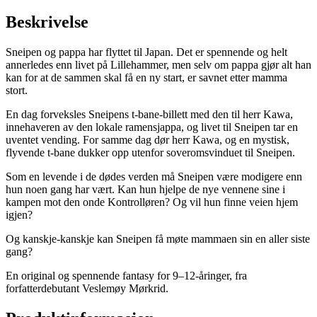
Beskrivelse
Sneipen og pappa har flyttet til Japan. Det er spennende og helt
annerledes enn livet på Lillehammer, men selv om pappa gjør alt han
kan for at de sammen skal få en ny start, er savnet etter mamma
stort.
En dag forveksles Sneipens t-bane-billett med den til herr Kawa,
innehaveren av den lokale ramensjappa, og livet til Sneipen tar en
uventet vending. For samme dag dør herr Kawa, og en mystisk,
flyvende t-bane dukker opp utenfor soveromsvinduet til Sneipen.
Som en levende i de dødes verden må Sneipen være modigere enn
hun noen gang har vært. Kan hun hjelpe de nye vennene sine i
kampen mot den onde Kontrolløren? Og vil hun finne veien hjem
igjen?
Og kanskje-kanskje kan Sneipen få møte mammaen sin en aller siste
gang?
En original og spennende fantasy for 9–12-åringer, fra
forfatterdebutant Veslemøy Mørkrid.