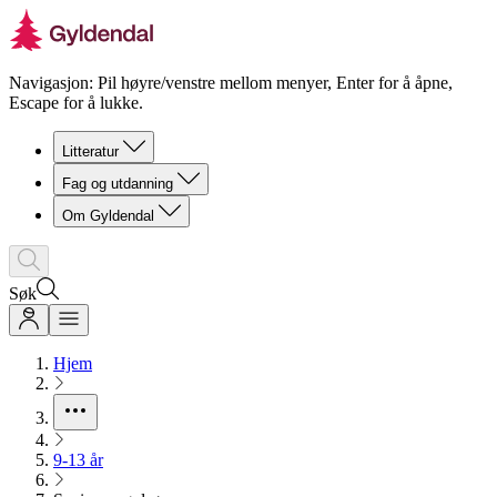
Navigasjon: Pil høyre/venstre mellom menyer, Enter for å åpne,
Escape for å lukke.
Litteratur
Fag og utdanning
Om Gyldendal
Søk
Hjem
9-13 år