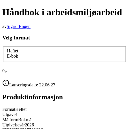
Håndbok i arbeidsmiljøarbeid
av
Sigrid Engen
Velg format
Heftet
E-bok
0,-
Lanseringsdato:
22.06.27
Produktinformasjon
Format
Heftet
Utgave
1
Målform
Bokmål
Utgivelsesår
2026