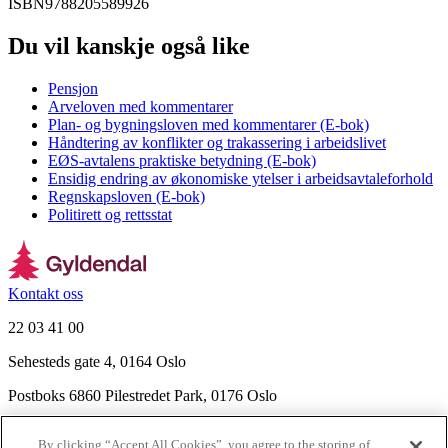
ISBN
9788205589926
Du vil kanskje også like
Pensjon
Arveloven med kommentarer
Plan- og bygningsloven med kommentarer (E-bok)
Håndtering av konflikter og trakassering i arbeidslivet
EØS-avtalens praktiske betydning (E-bok)
Ensidig endring av økonomiske ytelser i arbeidsavtaleforhold
Regnskapsloven (E-bok)
Politirett og rettsstat
Kontakt oss
22 03 41 00
Sehesteds gate 4, 0164 Oslo
Postboks 6860 Pilestredet Park, 0176 Oslo
Finn frem
By clicking “Accept All Cookies”, you agree to the storing of