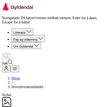
Navigasjon: Pil høyre/venstre mellom menyer, Enter for å åpne,
Escape for å lukke.
Litteratur
Fag og utdanning
Om Gyldendal
Søk
Hjem
Hovedverneombudet
Nyhet