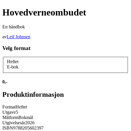
Hovedverneombudet
En håndbok
av
Leif Johnsen
Velg format
Heftet
E-bok
0,-
Produktinformasjon
Format
Heftet
Utgave
5
Målform
Bokmål
Utgivelsesår
2026
ISBN
9788205602397