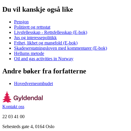
Du vil kanskje også like
Pensjon
Politirett og rettsstat
Livsfellesskap - Rettsfellesskap (E-bok)
Jus og interessepolitikk
Frihet, likhet og mangfold (E-bok)
Skadeserstatningsloven med kommentarer (E-bok)
Hellums metode
Oil and gas activities in Norway
Andre bøker fra forfatterne
Hovedverneombudet
Kontakt oss
22 03 41 00
Sehesteds gate 4, 0164 Oslo