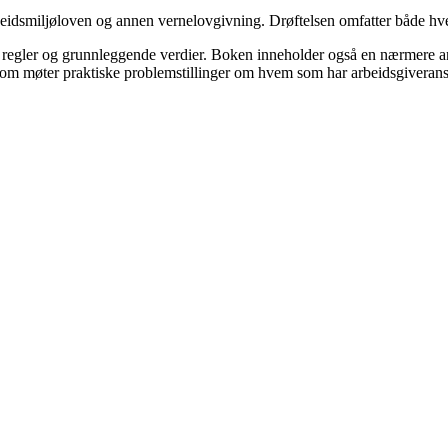
arbeidsmiljøloven og annen vernelovgivning. Drøftelsen omfatter både 
le regler og grunnleggende verdier. Boken inneholder også en nærmere a
 som møter praktiske problemstillinger om hvem som har arbeidsgiveransv