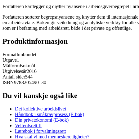
Forfatteren kartlegger og drøfter nyansene i arbeidsgiverbegrepet i 
Forfatteren sorterer begrepsnyansene og knytter dem til internasjona
en arbeidsavtale. Boken gir veiledning og analytiske verktøy for alle
som er i befatning med arbeidsrett, både i det private og offentlige.
Produktinformasjon
Format
Innbundet
Utgave
1
Målform
Bokmål
Utgivelsesår
2016
Antall sider
544
ISBN
9788205490130
Du vil kanskje også like
Det kollektive arbeidslivet
Håndbok i småkravprosess (E-bok)
Din privatøkonomi (E-bok)
Velferdsrett II
Lærebok i forvaltningsrett
Hva skal vi med menneskerettigheter?