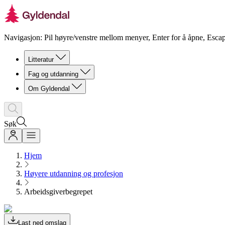
Navigasjon: Pil høyre/venstre mellom menyer, Enter for å åpne, Escap
Litteratur
Fag og utdanning
Om Gyldendal
Søk
Hjem
Høyere utdanning og profesjon
Arbeidsgiverbegrepet
Last ned omslag