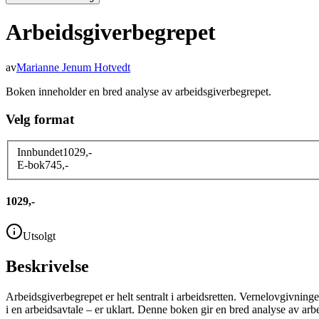
Arbeidsgiverbegrepet
av
Marianne Jenum Hotvedt
Boken inneholder en bred analyse av arbeidsgiverbegrepet.
Velg format
Innbundet
1029
,-
E-bok
745
,-
1029,-
Utsolgt
Beskrivelse
Arbeidsgiverbegrepet er helt sentralt i arbeidsretten. Vernelovgivning
i en arbeidsavtale – er uklart. Denne boken gir en bred analyse av ar