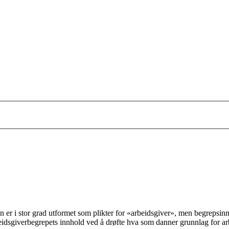
en er i stor grad utformet som plikter for «arbeidsgiver», men begrepsin
beidsgiverbegrepets innhold ved å drøfte hva som danner grunnlag for arb