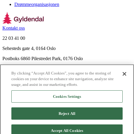
Drømmeorganisasjonen
Kontakt oss
22 03 41 00
Sehesteds gate 4, 0164 Oslo
Postboks 6860 Pilestredet Park, 0176 Oslo
Finn frem
By clicking “Accept All Cookies”, you agree to the storing of
Nyhetsbrev
cookies on your device to enhance site navigation, analyze site
Ledige stillinger
usage, and assist in our marketing efforts.
Send inn manus
Cookies Settings
Om Gyldendal
Support
Reject All
Presse
Agency
©
2026
Gyldendal
Accept All Cookies