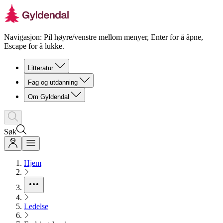
Navigasjon: Pil høyre/venstre mellom menyer, Enter for å åpne,
Escape for å lukke.
Litteratur
Fag og utdanning
Om Gyldendal
Søk
Hjem
Ledelse