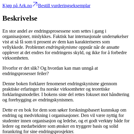
Kjøp på Ark.no
Bestill vurderingseksemplar
Beskrivelse
En stor andel av endringsprosessene som settes i gang i
organisasjoner, mislykkes. Faktisk har internasjonale undersøkelser
vist at så få som ti prosent av dem kan karakteriseres som
vellykkede. Problemet
endringskynisme
oppstår når de ansatte
opplever at det endres for endringens skyld, og ikke for å forbedre
virksomheten.
Hvorfor er det slik? Og hvordan kan man unngå at
endringsprosesser feiler?
Denne boken forklarer fenomenet endringskynisme gjennom
praktiske erfaringer fra norske virksomheter og teoretiske
forklaringsmodeller. I bokens siste del rettes fokuset mot håndtering
og forebygging av endringskynismen.
Dette er en bok for dem som søker forskningsbasert kunnskap om
endring og medvirkning i organisasjoner. Den vil være nyttig for
studenter innen organisasjon og ledelse, og et godt verktøy både for
ledere og medarbeidere som ønsker en tryggere basis og solid
forankring for sine endringsprosjekter.