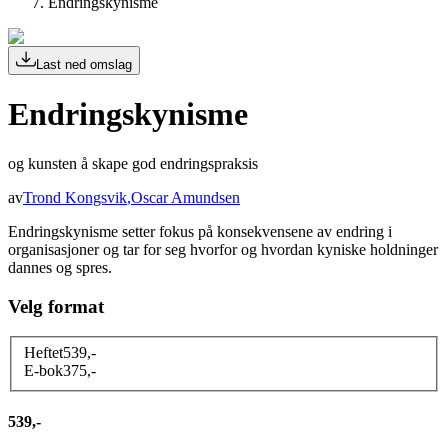
Endringskynisme
Last ned omslag
Endringskynisme
og kunsten å skape god endringspraksis
av
Trond Kongsvik
,
Oscar Amundsen
Endringskynisme setter fokus på konsekvensene av endring i
organisasjoner og tar for seg hvorfor og hvordan kyniske holdninger
dannes og spres.
Velg format
Heftet
539
,-
E-bok
375
,-
539,-