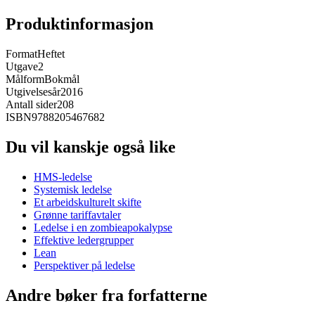
Produktinformasjon
Format
Heftet
Utgave
2
Målform
Bokmål
Utgivelsesår
2016
Antall sider
208
ISBN
9788205467682
Du vil kanskje også like
HMS-ledelse
Systemisk ledelse
Et arbeidskulturelt skifte
Grønne tariffavtaler
Ledelse i en zombieapokalypse
Effektive ledergrupper
Lean
Perspektiver på ledelse
Andre bøker fra forfatterne