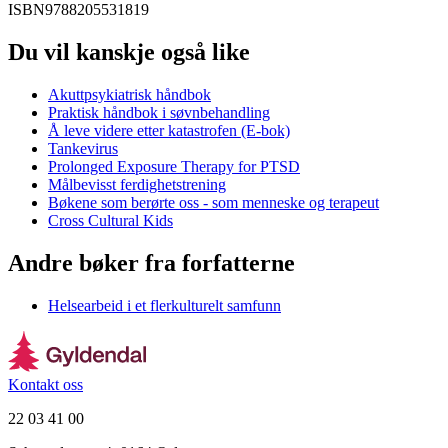
ISBN
9788205531819
Du vil kanskje også like
Akuttpsykiatrisk håndbok
Praktisk håndbok i søvnbehandling
Å leve videre etter katastrofen (E-bok)
Tankevirus
Prolonged Exposure Therapy for PTSD
Målbevisst ferdighetstrening
Bøkene som berørte oss - som menneske og terapeut
Cross Cultural Kids
Andre bøker fra forfatterne
Helsearbeid i et flerkulturelt samfunn
Kontakt oss
22 03 41 00