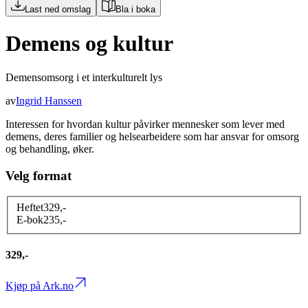
Last ned omslag
Bla i boka
Demens og kultur
Demensomsorg i et interkulturelt lys
av
Ingrid Hanssen
Interessen for hvordan kultur påvirker mennesker som lever med
demens, deres familier og helsearbeidere som har ansvar for omsorg
og behandling, øker.
Velg format
Heftet
329
,-
E-bok
235
,-
329,-
Kjøp på Ark.no