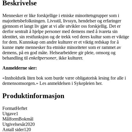
Beskrivelse
Mennesker er like forskjellige i etniske minoritetsgrupper som i
majoritetsbefolkningen. Livsstil, livssyn, hendelser og erfaringer
gjennom et langt liv gjør at vi alle utvikler oss forskjellig. Det er
derfor sentralt å hjelpe personer med demens med å ivareta sin
identitet, sin restfunksjon og de trekk ved deres kultur som er viktige
for dem. Kunnskap om andre kulturer er et viktig redskap for å
kunne møte mennesker fra etniske minoriteter som er rammet av
demens, på en god måte. Helsearbeidere gir pleie, omsorg og
behandling til
enkeltpersoner
, ikke kulturer.
Anmelderne sier:
«Innholdsrik liten bok som burde være obligatorisk lesing for alle i
demensomsorgen.» Les anmeldelsen i Sykepleien her.
Produktinformasjon
Format
Heftet
Utgave
1
Målform
Bokmål
Utgivelsesår
2020
Antall sider
120