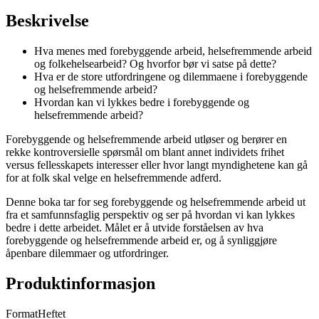
Beskrivelse
Hva menes med forebyggende arbeid, helsefremmende arbeid
og folkehelsearbeid? Og hvorfor bør vi satse på dette?
Hva er de store utfordringene og dilemmaene i forebyggende
og helsefremmende arbeid?
Hvordan kan vi lykkes bedre i forebyggende og
helsefremmende arbeid?
Forebyggende og helsefremmende arbeid utløser og berører en
rekke kontroversielle spørsmål om blant annet individets frihet
versus fellesskapets interesser eller hvor langt myndighetene kan gå
for at folk skal velge en helsefremmende adferd.
Denne boka tar for seg forebyggende og helsefremmende arbeid ut
fra et samfunnsfaglig perspektiv og ser på hvordan vi kan lykkes
bedre i dette arbeidet. Målet er å utvide forståelsen av hva
forebyggende og helsefremmende arbeid er, og å synliggjøre
åpenbare dilemmaer og utfordringer.
Produktinformasjon
Format
Heftet