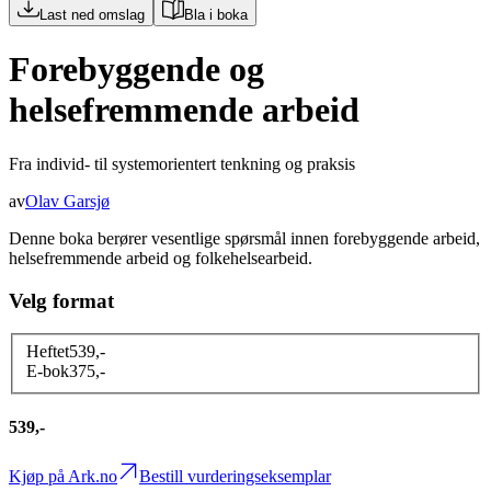
Last ned omslag
Bla i boka
Forebyggende og
helsefremmende arbeid
Fra individ- til systemorientert tenkning og praksis
av
Olav Garsjø
Denne boka berører vesentlige spørsmål innen forebyggende arbeid,
helsefremmende arbeid og folkehelsearbeid.
Velg format
Heftet
539
,-
E-bok
375
,-
539,-
Kjøp på Ark.no
Bestill vurderingseksemplar