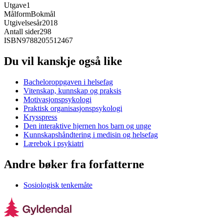
Utgave
1
Målform
Bokmål
Utgivelsesår
2018
Antall sider
298
ISBN
9788205512467
Du vil kanskje også like
Bacheloroppgaven i helsefag
Vitenskap, kunnskap og praksis
Motivasjonspsykologi
Praktisk organisasjonspsykologi
Krysspress
Den interaktive hjernen hos barn og unge
Kunnskapshåndtering i medisin og helsefag
Lærebok i psykiatri
Andre bøker fra forfatterne
Sosiologisk tenkemåte