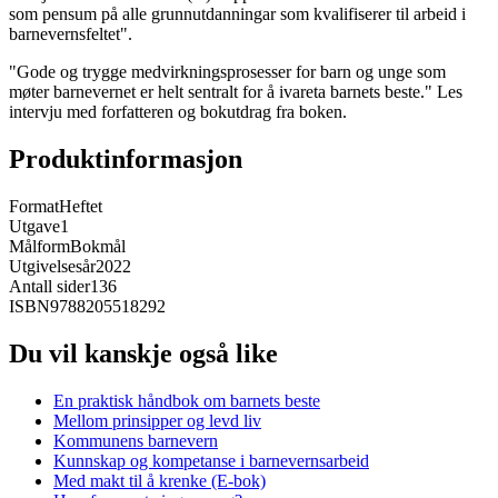
som pensum på alle grunnutdanningar som kvalifiserer til arbeid i
barnevernsfeltet".
"Gode og trygge medvirkningsprosesser for barn og unge som
møter barnevernet er helt sentralt for å ivareta barnets beste." Les
intervju med forfatteren og bokutdrag fra boken.
Produktinformasjon
Format
Heftet
Utgave
1
Målform
Bokmål
Utgivelsesår
2022
Antall sider
136
ISBN
9788205518292
Du vil kanskje også like
En praktisk håndbok om barnets beste
Mellom prinsipper og levd liv
Kommunens barnevern
Kunnskap og kompetanse i barnevernsarbeid
Med makt til å krenke (E-bok)