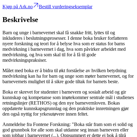
Kjøp på Ark.no
Bestill vurderingseksemplar
Beskrivelse
Barn og unge i barnevernet skal få snakke fritt, lyttes til og
inkluderes i beslutningsprosesser. I denne boka bruker forfatteren
nyere forskning og teori for å belyse hva som er status for barns
medvirkning i barnevernet i dag, hva som påvirker arbeidet med
medvirkning, og hva som skal til for å få til gode
medvirkningspraksiser.
Målet med boka er å bidra til økt forståelse av hvilken betydning
medvirkning kan ha for barn og unge som møter barnevernet, og for
barnevernets mulighet til å sikre gode tiltak for barnets beste.
Boka er skrevet for studenter i barnevern og sosialt arbeid og gir
kunnskap og kompetanse som imøtekommer sentrale mål i studienes
retningslinjer (RETHOS) og den nye barnevernloven. Bokas
oppdaterte kunnskapsgrunnlag og den praktiske innretningen gjør
den også nyttig for yrkesutøvere innen feltet.
Anmeldelse fra Fontene Forskning: "Boka står fram som ei solid og
god grunnbok for alle som skal utdanne seg innan barnevern eller
som jobbar i barnevernet (...). Oppsummert er dette ei bok å tilrå