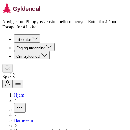
Navigasjon: Pil høyre/venstre mellom menyer, Enter for å åpne,
Escape for å lukke.
Litteratur
Fag og utdanning
Om Gyldendal
Søk
Hjem
Barnevern