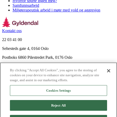
Hvorfor spurte ingen meg?
Samfunnsarbeid
Miljøterapeutisk arbeid i møte med vold og aggresjon
Kontakt oss
22 03 41 00
Sehesteds gate 4, 0164 Oslo
Postboks 6860 Pilestredet Park, 0176 Oslo
Finn frem
By clicking “Accept All Cookies”, you agree to the storing of
Nyhetsbrev
cookies on your device to enhance site navigation, analyze site
Ledige stillinger
usage, and assist in our marketing efforts.
Send inn manus
Cookies Settings
Om Gyldendal
Support
Reject All
Presse
Agency