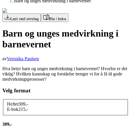
Barn og unges medvirkning i barnevernet
Last ned omslag
Bla i boka
Barn og unges medvirkning i
barnevernet
av
Veronika Paulsen
Hva betyr barn og unges medvirkning i barnevernet? Hvorfor er det
viktig? Hvilken kunnskap og forståelse trenger vi for å få til gode
medvirkningsprosesser?
Velg format
Heftet
309
,-
E-bok
215
,-
309,-