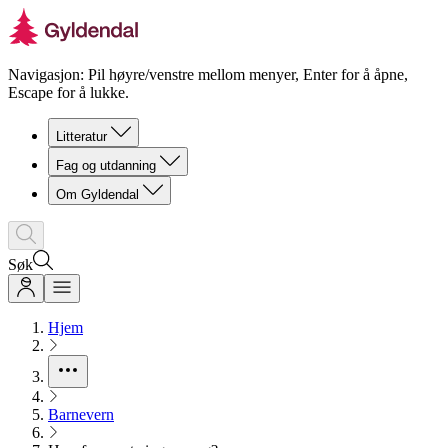
Navigasjon: Pil høyre/venstre mellom menyer, Enter for å åpne,
Escape for å lukke.
Litteratur
Fag og utdanning
Om Gyldendal
Søk
Hjem
Barnevern