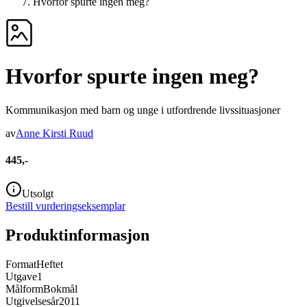
Hvorfor spurte ingen meg?
Hvorfor spurte ingen meg?
Kommunikasjon med barn og unge i utfordrende livssituasjoner
av
Anne Kirsti Ruud
445,-
Utsolgt
Bestill vurderingseksemplar
Produktinformasjon
Format
Heftet
Utgave
1
Målform
Bokmål
Utgivelsesår
2011