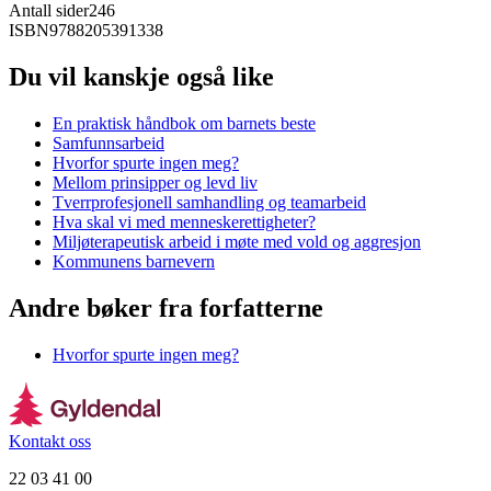
Antall sider
246
ISBN
9788205391338
Du vil kanskje også like
En praktisk håndbok om barnets beste
Samfunnsarbeid
Hvorfor spurte ingen meg?
Mellom prinsipper og levd liv
Tverrprofesjonell samhandling og teamarbeid
Hva skal vi med menneskerettigheter?
Miljøterapeutisk arbeid i møte med vold og aggresjon
Kommunens barnevern
Andre bøker fra forfatterne
Hvorfor spurte ingen meg?
Kontakt oss
22 03 41 00