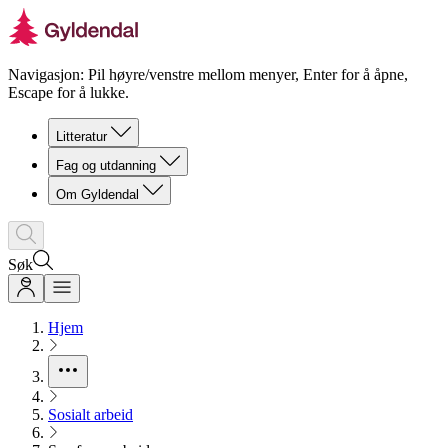
Navigasjon: Pil høyre/venstre mellom menyer, Enter for å åpne,
Escape for å lukke.
Litteratur
Fag og utdanning
Om Gyldendal
Søk
Hjem
Sosialt arbeid