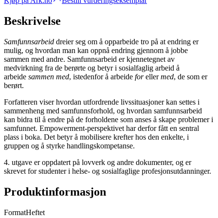
Kjøp på Ark.no
Bestill vurderingseksemplar
Beskrivelse
Samfunnsarbeid
dreier seg om å opparbeide tro på at endring er
mulig, og hvordan man kan oppnå endring gjennom å jobbe
sammen med andre. Samfunnsarbeid er kjennetegnet av
medvirkning fra de berørte og betyr i sosialfaglig arbeid å
arbeide
sammen med
, istedenfor å arbeide
for
eller
med
, de som er
berørt.
Forfatteren viser hvordan utfordrende livssituasjoner kan settes i
sammenheng med samfunnsforhold, og hvordan samfunnsarbeid
kan bidra til å endre på de forholdene som anses å skape problemer i
samfunnet. Empowerment-perspektivet har derfor fått en sentral
plass i boka. Det betyr å mobilisere krefter hos den enkelte, i
gruppen og å styrke handlingskompetanse.
4. utgave er oppdatert på lovverk og andre dokumenter, og er
skrevet for studenter i helse- og sosialfaglige profesjonsutdanninger.
Produktinformasjon
Format
Heftet