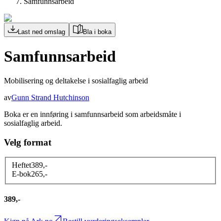
Samfunnsarbeid
Last ned omslag
Bla i boka
Samfunnsarbeid
Mobilisering og deltakelse i sosialfaglig arbeid
av
Gunn Strand Hutchinson
Boka er en innføring i samfunnsarbeid som arbeidsmåte i
sosialfaglig arbeid.
Velg format
Heftet
389
,-
E-bok
265
,-
389,-