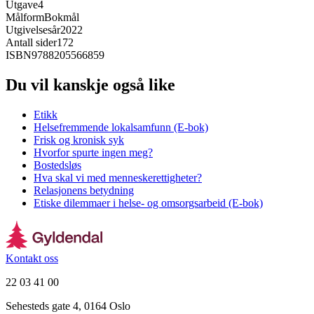
Utgave
4
Målform
Bokmål
Utgivelsesår
2022
Antall sider
172
ISBN
9788205566859
Du vil kanskje også like
Etikk
Helsefremmende lokalsamfunn (E-bok)
Frisk og kronisk syk
Hvorfor spurte ingen meg?
Bostedsløs
Hva skal vi med menneskerettigheter?
Relasjonens betydning
Etiske dilemmaer i helse- og omsorgsarbeid (E-bok)
Kontakt oss
22 03 41 00
Sehesteds gate 4, 0164 Oslo