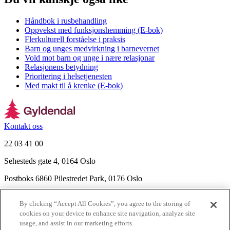
Håndbok i rusbehandling
Oppvekst med funksjonshemming (E-bok)
Flerkulturell forståelse i praksis
Barn og unges medvirkning i barnevernet
Vold mot barn og unge i nære relasjonar
Relasjonens betydning
Prioritering i helsetjenesten
Med makt til å krenke (E-bok)
Kontakt oss
22 03 41 00
Sehesteds gate 4, 0164 Oslo
Postboks 6860 Pilestredet Park, 0176 Oslo
Finn frem
By clicking “Accept All Cookies”, you agree to the storing of
Nyhetsbrev
cookies on your device to enhance site navigation, analyze site
Ledige stillinger
usage, and assist in our marketing efforts.