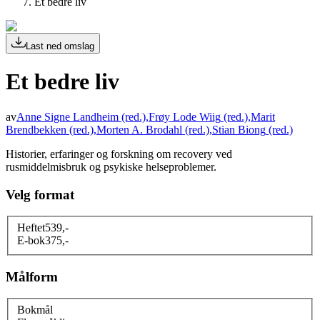
Et bedre liv
Last ned omslag
Et bedre liv
av
Anne Signe Landheim
(red.)
,
Frøy Lode Wiig
(red.)
,
Marit
Brendbekken
(red.)
,
Morten A. Brodahl
(red.)
,
Stian Biong
(red.)
Historier, erfaringer og forskning om recovery ved
rusmiddelmisbruk og psykiske helseproblemer.
Velg format
Heftet
539
,-
E-bok
375
,-
Målform
Bokmål