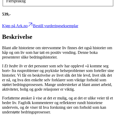
Flerspråklig
539,-
Kjøp på Ark.no
Bestill vurderingseksemplar
Beskrivelse
Blant alle historiene om strevsomme liv finnes det også historier om
håp og om liv som har tatt en positiv vending. Denne boka
presenterer slike bedringshistorier.
I
Et bedre liv
er det personer som selv har opplevd «å komme seg
bort» fra rusproblemer og psykiske helseproblemer som forteller sine
historier. Vi får en beskrivelse av livet slik det ble levd, livet slik det
er nå, og hva den enkelte selv forklarer som viktige forhold som
støttet bedringsprosessen. Mange understreker at blant annet arbeid,
aktiviteter, bolig og gode relasjoner er viktig.
Forfatterne ønsker å vise at det er mulig, og at det er ulike veier til et
bedre liv. Fagfolk kommenterer og reflekterer rundt historiene
underveis, og de viser til hva forskning sier om forhold som kan
understøtte bedringsprosesser.