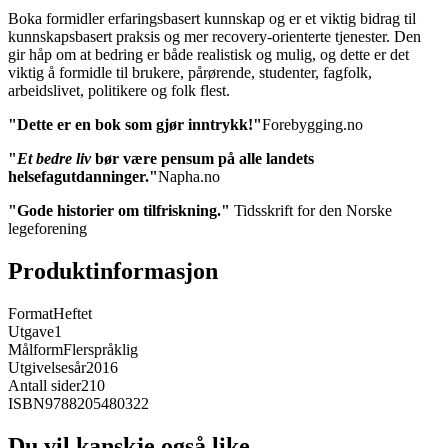
Boka formidler erfaringsbasert kunnskap og er et viktig bidrag til
kunnskapsbasert praksis og mer recovery-orienterte tjenester. Den
gir håp om at bedring er både realistisk og mulig, og dette er det
viktig å formidle til brukere, pårørende, studenter, fagfolk,
arbeidslivet, politikere og folk flest.
"Dette er en bok som gjør inntrykk!"
Forebygging.no
"
Et bedre liv
bør være pensum på alle landets
helsefagutdanninger."
Napha.no
"Gode historier om tilfriskning."
Tidsskrift for den Norske
legeforening
Produktinformasjon
Format
Heftet
Utgave
1
Målform
Flerspråklig
Utgivelsesår
2016
Antall sider
210
ISBN
9788205480322
Du vil kanskje også like