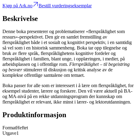
Kjøp på Ark.no
Bestill vurderingseksemplar
Beskrivelse
Denne boka presenterer og problematiserer «flerspråklighet som
ressurs»-perspektivet. Den gir en samlet fremstilling av
flerspråklighet både i et sosialt og kognitivt perspektiv, i en samtidig
så vel som i en historisk sammenheng. Boka tar opp tilegnelse og
bruk av flere språk, flerspråklighetens kognitive fordeler og
flerspråklighet i familien, blant unge, i opplæringen, i medier, på
arbeidsplassen og i offentlige rom.
Flerspråklighet – til begeistring
og besvær
stimulerer til diskusjon og kritisk analyse av de
komplekse offentlige samtalene om temaet.
Boka passer for alle som er interessert i å lære om flerspråklighet, for
eksempel studenter, lærere og forskere. Den vil være aktuell på BA-
og MA-nivå på en rekke utdanningsprogram der kunnskap om
flerspråklighet er relevant, ikke minst i lærer- og lektorutdanningen.
Produktinformasjon
Format
Heftet
Utgave
1