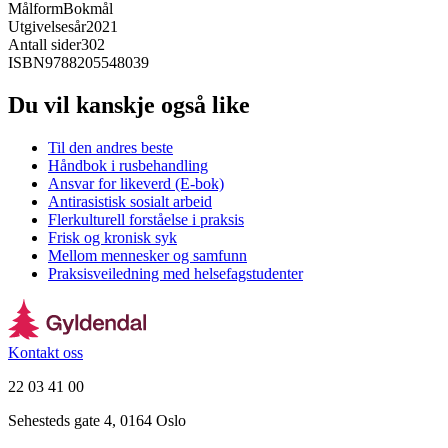
Målform
Bokmål
Utgivelsesår
2021
Antall sider
302
ISBN
9788205548039
Du vil kanskje også like
Til den andres beste
Håndbok i rusbehandling
Ansvar for likeverd (E-bok)
Antirasistisk sosialt arbeid
Flerkulturell forståelse i praksis
Frisk og kronisk syk
Mellom mennesker og samfunn
Praksisveiledning med helsefagstudenter
Kontakt oss
22 03 41 00
Sehesteds gate 4, 0164 Oslo