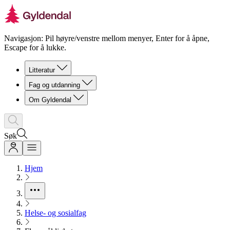
Navigasjon: Pil høyre/venstre mellom menyer, Enter for å åpne,
Escape for å lukke.
Litteratur
Fag og utdanning
Om Gyldendal
Søk
Hjem
Helse- og sosialfag