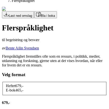
Flerspråklighet
Last ned omslag
Bla i boka
Flerspråklighet
til begeistring og besvær
av
Bente Ailin Svendsen
Flerspråklighet fremstilles ofte som en ressurs, i politikk, medier,
utdanning og forskning, gjerne uten at det vises hvordan, når eller
for hvem det er en ressurs.
Velg format
Heftet
679
,-
E-bok
465
,-
679,-