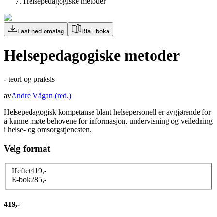
Helsepedagogiske metoder
Last ned omslag
Bla i boka
Helsepedagogiske metoder
- teori og praksis
av
André Vågan
(red.)
Helsepedagogisk kompetanse blant helsepersonell er avgjørende for
å kunne møte behovene for informasjon, undervisning og veiledning
i helse- og omsorgstjenesten.
Velg format
Heftet
419
,-
E-bok
285
,-
419,-