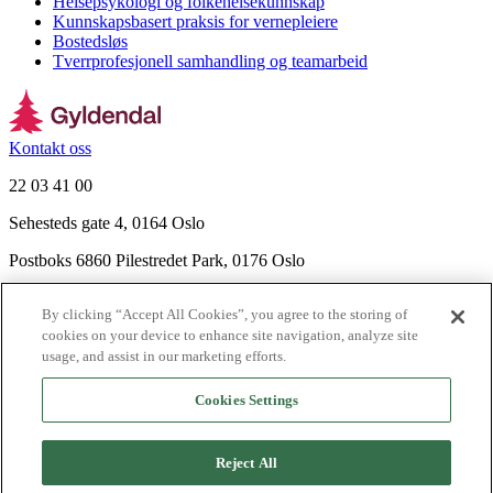
Helsepsykologi og folkehelsekunnskap
Kunnskapsbasert praksis for vernepleiere
Bostedsløs
Tverrprofesjonell samhandling og teamarbeid
Kontakt oss
22 03 41 00
Sehesteds gate 4, 0164 Oslo
Postboks 6860 Pilestredet Park, 0176 Oslo
Finn frem
By clicking “Accept All Cookies”, you agree to the storing of
Nyhetsbrev
cookies on your device to enhance site navigation, analyze site
Ledige stillinger
usage, and assist in our marketing efforts.
Send inn manus
Cookies Settings
Om Gyldendal
Support
Reject All
Presse
Agency