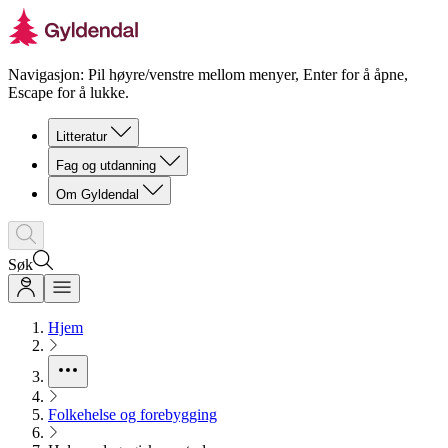
Navigasjon: Pil høyre/venstre mellom menyer, Enter for å åpne,
Escape for å lukke.
Litteratur
Fag og utdanning
Om Gyldendal
Søk
Hjem
Folkehelse og forebygging