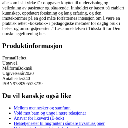
alle som i sitt virke får oppgaver knyttet til undervisning og
veiledning av pasienter og pårørende. Innholdet er basert på etablert
kunnskap, oppdatert forskning og lang erfaring, og den
imøtekommer på en god måte forfatternes intensjon om å være en
praktisk rettet «kokebok» i pedagogiske metoder for daglig bruk i
helse- og omsorgstjenesten." Les anmeldelsen i Tidsskrift for Den
norske legeforening her.
Produktinformasjon
Format
Heftet
Utgave
1
Målform
Bokmål
Utgivelsesår
2020
Antall sider
240
ISBN
9788205523739
Du vil kanskje også like
Mellom mennesker og samfunn
Vold mot barn og unge i nære relasjonar
Ansvar for likeverd (E-bok)
Helsetjenester til migranter i sårbare livssituasjoner