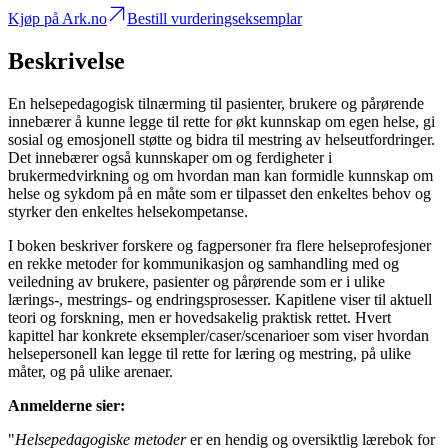
Kjøp på Ark.no
Bestill vurderingseksemplar
Beskrivelse
En helsepedagogisk tilnærming til pasienter, brukere og pårørende
innebærer å kunne legge til rette for økt kunnskap om egen helse, gi
sosial og emosjonell støtte og bidra til mestring av helseutfordringer.
Det innebærer også kunnskaper om og ferdigheter i
brukermedvirkning og om hvordan man kan formidle kunnskap om
helse og sykdom på en måte som er tilpasset den enkeltes behov og
styrker den enkeltes helsekompetanse.
I boken beskriver forskere og fagpersoner fra flere helseprofesjoner
en rekke metoder for kommunikasjon og samhandling med og
veiledning av brukere, pasienter og pårørende som er i ulike
lærings-, mestrings- og endringsprosesser. Kapitlene viser til aktuell
teori og forskning, men er hovedsakelig praktisk rettet. Hvert
kapittel har konkrete eksempler/caser/scenarioer som viser hvordan
helsepersonell kan legge til rette for læring og mestring, på ulike
måter, og på ulike arenaer.
Anmelderne sier:
"
Helsepedagogiske metoder
er en hendig og oversiktlig lærebok for