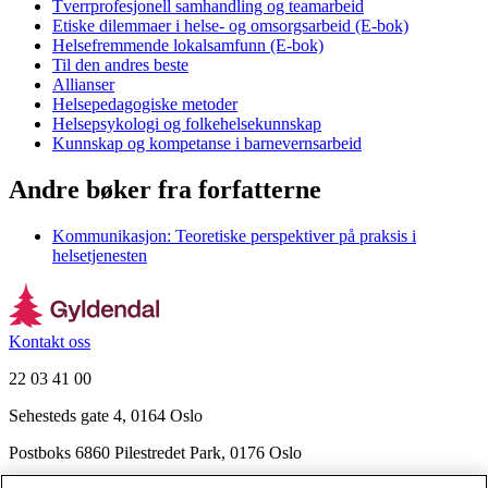
Tverrprofesjonell samhandling og teamarbeid
Etiske dilemmaer i helse- og omsorgsarbeid (E-bok)
Helsefremmende lokalsamfunn (E-bok)
Til den andres beste
Allianser
Helsepedagogiske metoder
Helsepsykologi og folkehelsekunnskap
Kunnskap og kompetanse i barnevernsarbeid
Andre bøker fra forfatterne
Kommunikasjon: Teoretiske perspektiver på praksis i
helsetjenesten
Kontakt oss
22 03 41 00
Sehesteds gate 4, 0164 Oslo
Postboks 6860 Pilestredet Park, 0176 Oslo