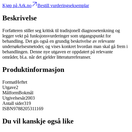
Kjøp på Ark.no
Bestill vurderingseksemplar
Beskrivelse
Forfatteren stiller seg kritisk til tradisjonell diagnosetenkning og
legger vekt på funksjonsvurderinger som utgangspunkt for
behandling. Det gis også en grundig beskrivelse av relevante
undersøkelsesmetoder, og vises konkret hvordan man skal gå frem i
behandlingen. Denne nye utgaven er oppdatert på relevante
områder, bl.a. når det gjelder litteraturreferanser.
Produktinformasjon
Format
Heftet
Utgave
2
Målform
Bokmål
Utgivelsesår
2003
Antall sider
319
ISBN
9788205311169
Du vil kanskje også like