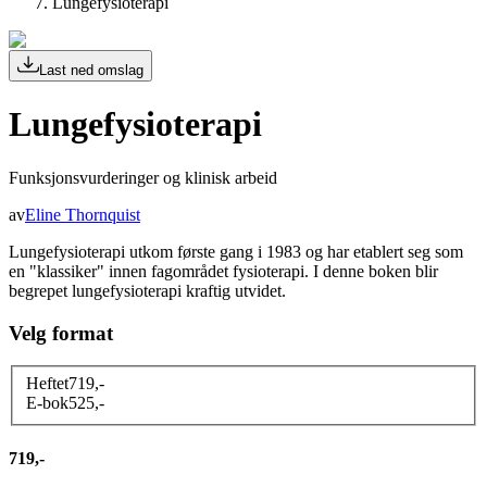
Lungefysioterapi
Last ned omslag
Lungefysioterapi
Funksjonsvurderinger og klinisk arbeid
av
Eline Thornquist
Lungefysioterapi utkom første gang i 1983 og har etablert seg som
en "klassiker" innen fagområdet fysioterapi. I denne boken blir
begrepet lungefysioterapi kraftig utvidet.
Velg format
Heftet
719
,-
E-bok
525
,-
719,-