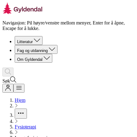
Navigasjon: Pil høyre/venstre mellom menyer, Enter for å åpne,
Escape for å lukke.
Litteratur
Fag og utdanning
Om Gyldendal
Søk
Hjem
Fysioterapi