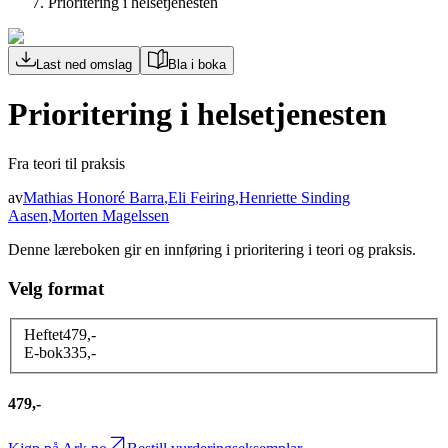
Prioritering i helsetjenesten
Last ned omslag
Bla i boka
Prioritering i helsetjenesten
Fra teori til praksis
av
Mathias Honoré Barra
,
Eli Feiring
,
Henriette Sinding
Aasen
,
Morten Magelssen
Denne læreboken gir en innføring i prioritering i teori og praksis.
Velg format
Heftet
479
,-
E-bok
335
,-
479,-