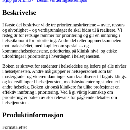
Kjøp på Ark.no
Bestill vurderingseksemplar
Beskrivelse
I første del beskriver vi de tre prioriteringskriteriene – nytte, ressurs
og alvorlighet – og verdigrunnlaget de skal bidra til å realisere. Vi
redegjør for rettslige rammer for prioritering og gir en innføring i
helseøkonomi for prioritering. Andre del retter oppmerksomheten
mot praksisfeltet, med kapitler om spesialist- og
kommunehelsetjenestene, prioritering på klinisk nivå, og etiske
utfordringer i prioritering i hverdagen i helsetjenesten.
Boken er skrevet for studenter i helseledelse og ledere på alle nivåer
i helsetjenesten. Andre målgrupper er helsepersonell som tar
mastergrader og videreutdanninger som kvalifiserer til fagutviklings-
og lederstillinger i helsetjenesten, medisinstudenter og studenter i
andre helsefag. Boken gir også klinikere fra ulike profesjoner en
effektiv innføring i prioritering. Ved å gi viktig kunnskap om
prioritering er boken av stor relevans for pågående debatter om
helsetjenesten.
Produktinformasjon
Format
Heftet