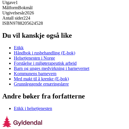
Utgave
1
Målform
Bokmål
Utgivelsesår
2026
Antall sider
224
ISBN
9788205624528
Du vil kanskje også like
Etikk
Håndbok i rusbehandling (E-bok)
Helsetjenesten i Norge
Forståelse i miljøterapeutisk arbeid
Barn og unges medvirkning i barnevernet
Kommunens barnevern
Med makt til å krenke (E-bok)
Grunnleggende ernæringslære
Andre bøker fra forfatterne
Etikk i helsetjenesten