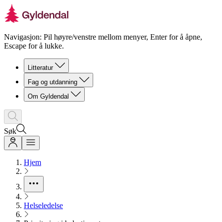
Navigasjon: Pil høyre/venstre mellom menyer, Enter for å åpne,
Escape for å lukke.
Litteratur
Fag og utdanning
Om Gyldendal
Søk
Hjem
Helseledelse