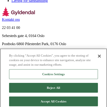
Læring for samhandling
Kontakt oss
22 03 41 00
Sehesteds gate 4, 0164 Oslo
Postboks 6860 Pilestredet Park, 0176 Oslo
Finn frem
By clicking “Accept All Cookies”, you agree to the storing of
Nyhetsbrev
cookies on your device to enhance site navigation, analyze site
Ledige stillinger
usage, and assist in our marketing efforts.
Send inn manus
Cookies Settings
Om Gyldendal
Support
Reject All
Presse
Agency
©
2026
Gyldendal
Accept All Cookies
Personvernerklæringer
Informasjonskapsler