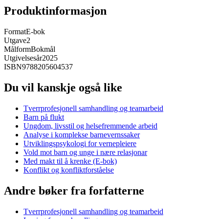
Produktinformasjon
Format
E-bok
Utgave
2
Målform
Bokmål
Utgivelsesår
2025
ISBN
9788205604537
Du vil kanskje også like
Tverrprofesjonell samhandling og teamarbeid
Barn på flukt
Ungdom, livsstil og helsefremmende arbeid
Analyse i komplekse barnevernssaker
Utviklingspsykologi for vernepleiere
Vold mot barn og unge i nære relasjonar
Med makt til å krenke (E-bok)
Konflikt og konfliktforståelse
Andre bøker fra forfatterne
Tverrprofesjonell samhandling og teamarbeid