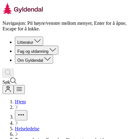
Navigasjon: Pil høyre/venstre mellom menyer, Enter for å åpne,
Escape for å lukke.
Litteratur
Fag og utdanning
Om Gyldendal
Søk
Hjem
Helseledelse