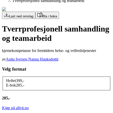
Tverrprofesjonell samhandling og teamarbeid
Last ned omslag
Bla i boka
Tverrprofesjonell samhandling
og teamarbeid
kjernekompetanse for fremtidens helse- og velferdstjenester
av
Anita Iversen
,
Nanna Hauksdottir
Velg format
Heftet
399
,-
E-bok
285
,-
285,-
Kjøp på allvit.no