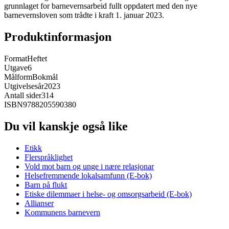
grunnlaget for barnevernsarbeid fullt oppdatert med den nye
barnevernsloven som trådte i kraft 1. januar 2023.
Produktinformasjon
Format
Heftet
Utgave
6
Målform
Bokmål
Utgivelsesår
2023
Antall sider
314
ISBN
9788205590380
Du vil kanskje også like
Etikk
Flerspråklighet
Vold mot barn og unge i nære relasjonar
Helsefremmende lokalsamfunn (E-bok)
Barn på flukt
Etiske dilemmaer i helse- og omsorgsarbeid (E-bok)
Allianser
Kommunens barnevern