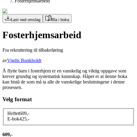
Fosterhjemsarbeid
Last ned omslag
Bla i boka
Fosterhjemsarbeid
Fra rekruttering til tilbakeføring
av
Vigdis Bunkholdt
Å flytte barn i fosterhjem er en vanskelig og viktig oppgave som
krever grundig og systematisk kunnskap. Håpet er at denne boka
kan bistå de som må ta alle de vanskelige beslutningene i denne
prosessen.
Velg format
Heftet
609
,-
E-bok
425
,-
609,-