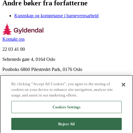
Andre bøker fra forfatterne
Kunnskap og kompetanse i barnevernsarbeid
Kontakt oss
22 03 41 00
Sehesteds gate 4, 0164 Oslo
Postboks 6860 Pilestredet Park, 0176 Oslo
Finn frem
By clicking “Accept All Cookies”, you agree to the storing of
Nyhetsbrev
cookies on your device to enhance site navigation, analyze site
Ledige stillinger
usage, and assist in our marketing efforts.
Send inn manus
Cookies Settings
Om Gyldendal
Support
Reject All
Presse
Agency