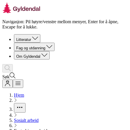
Navigasjon: Pil høyre/venstre mellom menyer, Enter for å åpne,
Escape for å lukke.
Litteratur
Fag og utdanning
Om Gyldendal
Søk
Hjem
Sosialt arbeid