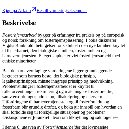
Kjøp på Ark.no
Bestill vurderingseksemplar
Beskrivelse
Fosterhjemsarbeid
bygger på erfaringer fra praksis og på europeisk
og norsk forskning om fosterhjemsplassering. I boka diskuterer
Vigdis Bunkholdt betingelser for stabilitet i den nye familien knyttet
til fosterbarnet, den biologiske familien, fosterfamilien og
barneverntjenesten. Et eget kapittel er viet fosterhjemsarbeid med
etniske minoriteter.
Bak de barnevernfaglige vurderingene ligger grunnleggende
begreper som barnets beste, det biologiske prinsipp,
legalitetsprinsippet, minste inngreps prinsipp og medvirkning.
Problemstillinger i fosterhjemsarbeidet er knyttet til
rolleforventninger, rekruttering og matching av fosterforeldre,
samværsordninger, adopsjon, tilbakeføring og ettervern.
Utfordringene til barneverntjenesten og til fosterforeldre og
fosterbarn blir grundig drøftet, og boka gir innspill om hvordan en
skal forholde seg til forskjellige situasjoner og problemer.
Diskusjonene er
f
orankret i teori om tilknytning og salutogenese.
I denne 6. utgaven av
Fosterhjemsarbeid
er det lovmessige