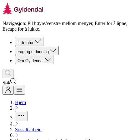
Navigasjon: Pil høyre/venstre mellom menyer, Enter for å åpne,
Escape for å lukke.
Litteratur
Fag og utdanning
Om Gyldendal
Søk
Hjem
Sosialt arbeid