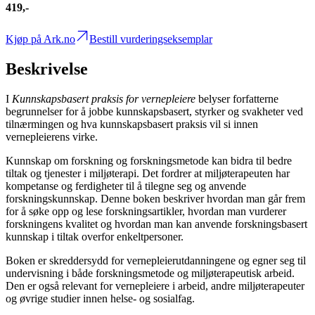
419,-
Kjøp på Ark.no
Bestill vurderingseksemplar
Beskrivelse
I
Kunnskapsbasert praksis for vernepleiere
belyser forfatterne
begrunnelser for å jobbe kunnskapsbasert, styrker og svakheter ved
tilnærmingen og hva kunnskapsbasert praksis vil si innen
vernepleierens virke.
Kunnskap om forskning og forskningsmetode kan bidra til bedre
tiltak og tjenester i miljøterapi. Det fordrer at miljøterapeuten har
kompetanse og ferdigheter til å tilegne seg og anvende
forskningskunnskap. Denne boken beskriver hvordan man går frem
for å søke opp og lese forskningsartikler, hvordan man vurderer
forskningens kvalitet og hvordan man kan anvende forskningsbasert
kunnskap i tiltak overfor enkeltpersoner.
Boken er skreddersydd for vernepleierutdanningene og egner seg til
undervisning i både forskningsmetode og miljøterapeutisk arbeid.
Den er også relevant for vernepleiere i arbeid, andre miljøterapeuter
og øvrige studier innen helse- og sosialfag.