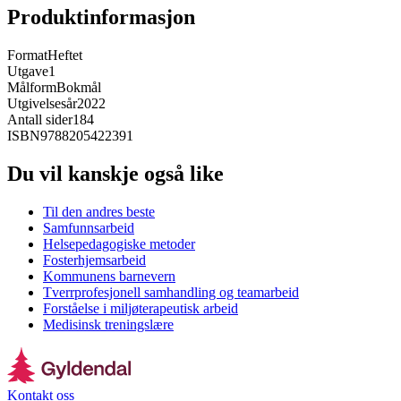
Produktinformasjon
Format
Heftet
Utgave
1
Målform
Bokmål
Utgivelsesår
2022
Antall sider
184
ISBN
9788205422391
Du vil kanskje også like
Til den andres beste
Samfunnsarbeid
Helsepedagogiske metoder
Fosterhjemsarbeid
Kommunens barnevern
Tverrprofesjonell samhandling og teamarbeid
Forståelse i miljøterapeutisk arbeid
Medisinsk treningslære
Kontakt oss