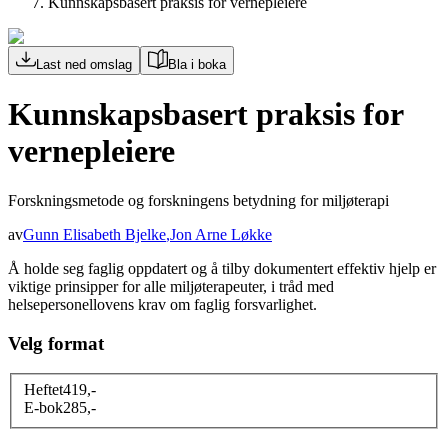
Kunnskapsbasert praksis for vernepleiere
Last ned omslag
Bla i boka
Kunnskapsbasert praksis for
vernepleiere
Forskningsmetode og forskningens betydning for miljøterapi
av
Gunn Elisabeth Bjelke
,
Jon Arne Løkke
Å holde seg faglig oppdatert og å tilby dokumentert effektiv hjelp er
viktige prinsipper for alle miljøterapeuter, i tråd med
helsepersonellovens krav om faglig forsvarlighet.
Velg format
Heftet
419
,-
E-bok
285
,-