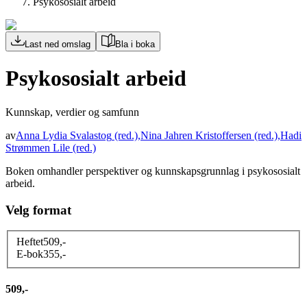
Psykososialt arbeid
Last ned omslag
Bla i boka
Psykososialt arbeid
Kunnskap, verdier og samfunn
av
Anna Lydia Svalastog
(red.)
,
Nina Jahren Kristoffersen
(red.)
,
Hadi
Strømmen Lile
(red.)
Boken omhandler perspektiver og kunnskapsgrunnlag i psykososialt
arbeid.
Velg format
Heftet
509
,-
E-bok
355
,-
509,-