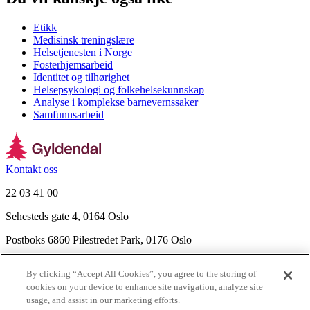
Etikk
Medisinsk treningslære
Helsetjenesten i Norge
Fosterhjemsarbeid
Identitet og tilhørighet
Helsepsykologi og folkehelsekunnskap
Analyse i komplekse barnevernssaker
Samfunnsarbeid
Kontakt oss
22 03 41 00
Sehesteds gate 4, 0164 Oslo
Postboks 6860 Pilestredet Park, 0176 Oslo
Finn frem
By clicking “Accept All Cookies”, you agree to the storing of
Nyhetsbrev
cookies on your device to enhance site navigation, analyze site
Ledige stillinger
usage, and assist in our marketing efforts.