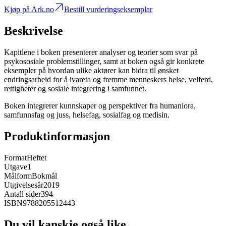
Kjøp på Ark.no
Bestill vurderingseksemplar
Beskrivelse
Kapitlene i boken presenterer analyser og teorier som svar på
psykososiale problemstillinger, samt at boken også gir konkrete
eksempler på hvordan ulike aktører kan bidra til ønsket
endringsarbeid for å ivareta og fremme menneskers helse, velferd,
rettigheter og sosiale integrering i samfunnet.
Boken integrerer kunnskaper og perspektiver fra humaniora,
samfunnsfag og juss, helsefag, sosialfag og medisin.
Produktinformasjon
Format
Heftet
Utgave
1
Målform
Bokmål
Utgivelsesår
2019
Antall sider
394
ISBN
9788205512443
Du vil kanskje også like