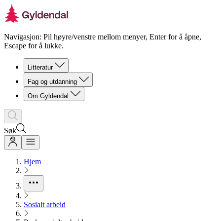
Navigasjon: Pil høyre/venstre mellom menyer, Enter for å åpne,
Escape for å lukke.
Litteratur
Fag og utdanning
Om Gyldendal
Søk
Hjem
Sosialt arbeid