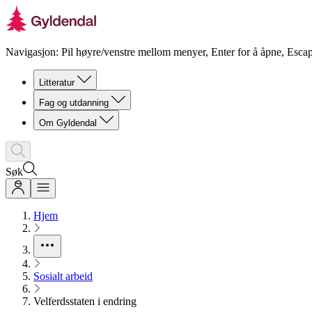
Navigasjon: Pil høyre/venstre mellom menyer, Enter for å åpne, Escap
Litteratur
Fag og utdanning
Om Gyldendal
Søk
Hjem
Sosialt arbeid
Velferdsstaten i endring