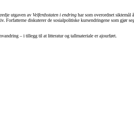
tredje utgaven av
Velferdsstaten i endring
har som overordnet siktemål å
tiv. Forfatterne diskuterer de sosialpolitiske kursendringene som gjør se
ring – i tillegg til at litteratur og tallmateriale er ajourført.