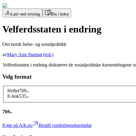
Last ned omslag
Bla i boka
Velferdsstaten i endring
Om norsk helse- og sosialpolitikk
av
Mary Ann Stamsø
(red.)
Velferdsstaten i endring diskuterer de sosialpolitiske kursendringene 
Velg format
Heftet
769
,-
E-bok
535
,-
769,-
Kjøp på Ark.no
Bestill vurderingseksemplar