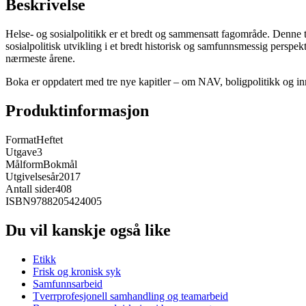
Beskrivelse
Helse- og sosialpolitikk er et bredt og sammensatt fagområde. Denne 
sosialpolitisk utvikling i et bredt historisk og samfunnsmessig perspek
nærmeste årene.
Boka er oppdatert med tre nye kapitler – om NAV, boligpolitikk og innvand
Produktinformasjon
Format
Heftet
Utgave
3
Målform
Bokmål
Utgivelsesår
2017
Antall sider
408
ISBN
9788205424005
Du vil kanskje også like
Etikk
Frisk og kronisk syk
Samfunnsarbeid
Tverrprofesjonell samhandling og teamarbeid