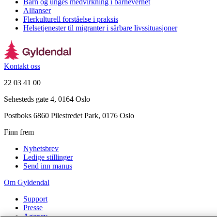
Barn og unges medvirkning i barnevernet
Allianser
Flerkulturell forståelse i praksis
Helsetjenester til migranter i sårbare livssituasjoner
Kontakt oss
22 03 41 00
Sehesteds gate 4, 0164 Oslo
Postboks 6860 Pilestredet Park, 0176 Oslo
Finn frem
Nyhetsbrev
Ledige stillinger
Send inn manus
Om Gyldendal
Support
Presse
Agency