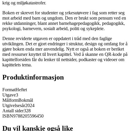
krig og miljøkatastrofer.
Boken er skrevet for studenter og yrkesutøvere i fag som retter seg
mot arbeid med barn og ungdom. Den er brukt som pensum ved en
rekke utdanninger, blant annet barnehagepedagogikk, pedagogikk,
psykologi, barnevern, sosialt arbeid, politi og sykepleie.
Denne reviderte utgaven er oppdatert i tråd med den faglige
utviklingen. Det er gjort endringer i struktur, design og omfang for å
gjøre boken enda mer anvendelig. Nytt er også at boken er beriket
med ressurser knyttet til hvert kapittel. Ved å skanne en QR-kode på
kapittelforsiden får du lenker til nettsider, podkaster og videoer om
kapittelets tema.
Produktinformasjon
Format
Heftet
Utgave
3
Målform
Bokmål
Utgivelsesår
2024
Antall sider
328
ISBN
9788205596450
Du vil kanskje også like