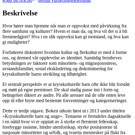
Kjøp på Ark.no
Bestill vurderingseksemplar
Beskrivelse
Hvor hører man hjemme når man er oppvokst med påvirkning fra
flere samfunn og kulturer? Hvem er man da, og hva vil det si å bli
fremmedgjort? Hva i en slik oppvekst kan gi motstand, og hva kan
gi muligheter?
Forfatteren diskuterer hvordan kultur og flerkultur er med å forme
oss, og dermed vår opplevelse av identitet. Samtidig fremheves
betydningen av faktorer som minoritets- og migrasjonsstress,
avstandsfamilier, sosial ekskludering og diskriminering for
krysskulturelle barns utvikling og tilhørighet.
Et sentralt perspektiv er at krysskulturelle barn ofte ikke blir forstått
og møtt på egne premisser. De skal stadig passe inn i form og
betingelser diktert av andre. På alle arenaer må de ofte enten leve
opp til eller bryte med bestemte forventninger og kategoriseringer.
Dette er tredje utgave. Boken utkom først ut i 2013 under tittelen
«Krysskulturelle barn og unge». Temaene er fremdeles dagsaktuelle
i en nåtid hvor vi er opptatt av å styrke et flerstemt fellesskap,
forebygge rasisme, hindre utenforskap, styrke posisjonene til
nasjonale minoriteter og urfolk, og ivareta mennesker på flukt fra