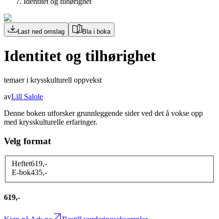
Identitet og tilhørighet
Last ned omslag
Bla i boka
Identitet og tilhørighet
temaer i krysskulturell oppvekst
av
Lill Salole
Denne boken utforsker grunnleggende sider ved det å vokse opp
med krysskulturelle erfaringer.
Velg format
Heftet
619
,-
E-bok
435
,-
619,-