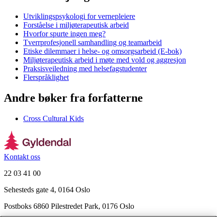
Utviklingspsykologi for vernepleiere
Forståelse i miljøterapeutisk arbeid
Hvorfor spurte ingen meg?
Tverrprofesjonell samhandling og teamarbeid
Etiske dilemmaer i helse- og omsorgsarbeid (E-bok)
Miljøterapeutisk arbeid i møte med vold og aggresjon
Praksisveiledning med helsefagstudenter
Flerspråklighet
Andre bøker fra forfatterne
Cross Cultural Kids
Kontakt oss
22 03 41 00
Sehesteds gate 4, 0164 Oslo
Postboks 6860 Pilestredet Park, 0176 Oslo