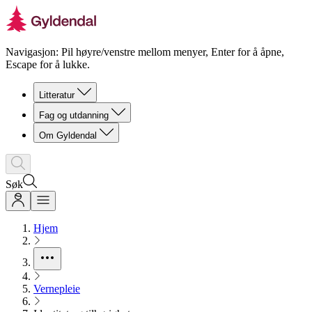
Navigasjon: Pil høyre/venstre mellom menyer, Enter for å åpne,
Escape for å lukke.
Litteratur
Fag og utdanning
Om Gyldendal
Søk
Hjem
Vernepleie