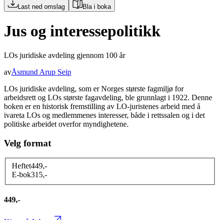
Last ned omslag
Bla i boka
Jus og interessepolitikk
LOs juridiske avdeling gjennom 100 år
av
Åsmund Arup Seip
LOs juridiske avdeling, som er Norges største fagmiljø for
arbeidsrett og LOs største fagavdeling, ble grunnlagt i 1922. Denne
boken er en historisk fremstilling av LO-juristenes arbeid med å
ivareta LOs og medlemmenes interesser, både i rettssalen og i det
politiske arbeidet overfor myndighetene.
Velg format
Heftet
449
,-
E-bok
315
,-
449,-