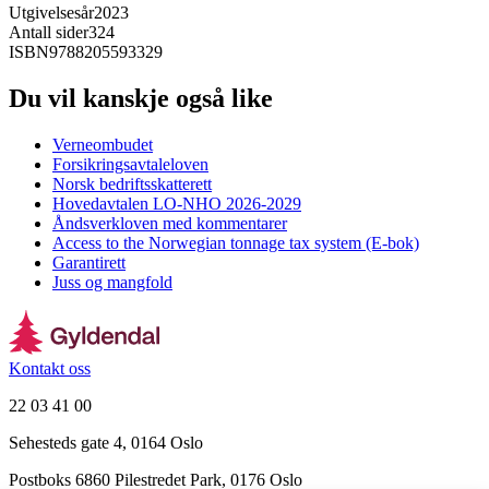
Utgivelsesår
2023
Antall sider
324
ISBN
9788205593329
Du vil kanskje også like
Verneombudet
Forsikringsavtaleloven
Norsk bedriftsskatterett
Hovedavtalen LO-NHO 2026-2029
Åndsverkloven med kommentarer
Access to the Norwegian tonnage tax system (E-bok)
Garantirett
Juss og mangfold
Kontakt oss
22 03 41 00
Sehesteds gate 4, 0164 Oslo
Postboks 6860 Pilestredet Park, 0176 Oslo