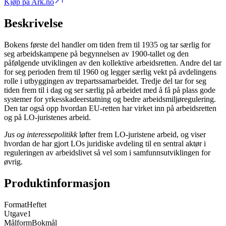
Kjøp på Ark.no
Beskrivelse
Bokens første del handler om tiden frem til 1935 og tar særlig for
seg arbeidskampene på begynnelsen av 1900-tallet og den
påfølgende utviklingen av den kollektive arbeidsretten. Andre del tar
for seg perioden frem til 1960 og legger særlig vekt på avdelingens
rolle i utbyggingen av trepartssamarbeidet. Tredje del tar for seg
tiden frem til i dag og ser særlig på arbeidet med å få på plass gode
systemer for yrkesskadeerstatning og bedre arbeidsmiljøregulering.
Den tar også opp hvordan EU-retten har virket inn på arbeidsretten
og på LO-juristenes arbeid.
Jus og interessepolitikk
løfter frem LO-juristene arbeid, og viser
hvordan de har gjort LOs juridiske avdeling til en sentral aktør i
reguleringen av arbeidslivet så vel som i samfunnsutviklingen for
øvrig.
Produktinformasjon
Format
Heftet
Utgave
1
Målform
Bokmål