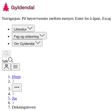
Navigasjon: Pil høyre/venstre mellom menyer, Enter for å åpne, Escap
Litteratur
Fag og utdanning
Om Gyldendal
Søk
Hjem
Jus
Dekningsloven