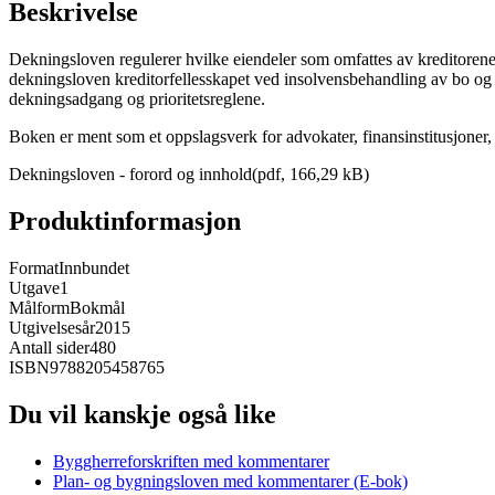
Beskrivelse
Dekningsloven regulerer hvilke eiendeler som omfattes av kreditorenes
dekningsloven kreditorfellesskapet ved insolvensbehandling av bo og omf
dekningsadgang og prioritetsreglene.
Boken er ment som et oppslagsverk for advokater, finansinstitusjoner
Dekningsloven - forord og innhold(pdf, 166,29 kB)
Produktinformasjon
Format
Innbundet
Utgave
1
Målform
Bokmål
Utgivelsesår
2015
Antall sider
480
ISBN
9788205458765
Du vil kanskje også like
Byggherreforskriften med kommentarer
Plan- og bygningsloven med kommentarer (E-bok)