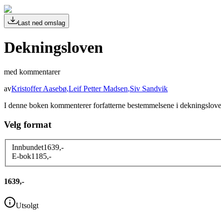
Last ned omslag
Dekningsloven
med kommentarer
av
Kristoffer Aasebø
,
Leif Petter Madsen
,
Siv Sandvik
I denne boken kommenterer forfatterne bestemmelsene i dekningsloven me
Velg format
Innbundet
1639
,-
E-bok
1185
,-
1639,-
Utsolgt