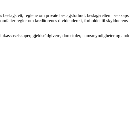
 beslagsrett, reglene om private beslagsforbud, beslagsretten i selska
atter regler om kreditorenes dividenderett, forholdet til skyldnerens ko
, inkassoselskaper, gjeldsrådgivere, domstoler, namsmyndigheter og and