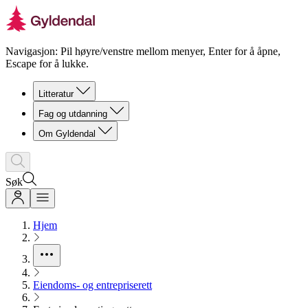
Navigasjon: Pil høyre/venstre mellom menyer, Enter for å åpne,
Escape for å lukke.
Litteratur
Fag og utdanning
Om Gyldendal
Søk
Hjem
Eiendoms- og entrepriserett