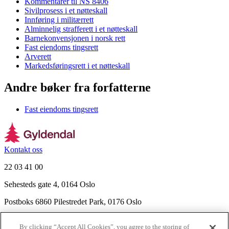
Kommentarer til NS 8406
Sivilprosess i et nøtteskall
Innføring i militærrett
Alminnelig strafferett i et nøtteskall
Barnekonvensjonen i norsk rett
Fast eiendoms tingsrett
Arverett
Markedsføringsrett i et nøtteskall
Andre bøker fra forfatterne
Fast eiendoms tingsrett
Kontakt oss
22 03 41 00
Sehesteds gate 4, 0164 Oslo
Postboks 6860 Pilestredet Park, 0176 Oslo
Finn frem
By clicking “Accept All Cookies”, you agree to the storing of