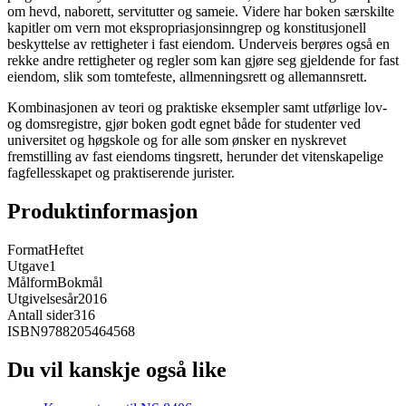
om hevd, naborett, servitutter og sameie. Videre har boken særskilte
kapitler om vern mot ekspropriasjonsinngrep og konstitusjonell
beskyttelse av rettigheter i fast eiendom. Underveis berøres også en
rekke andre rettigheter og regler som kan gjøre seg gjeldende for fast
eiendom, slik som tomtefeste, allmenningsrett og allemannsrett.
Kombinasjonen av teori og praktiske eksempler samt utførlige lov-
og domsregistre, gjør boken godt egnet både for studenter ved
universitet og høgskole og for alle som ønsker en nyskrevet
fremstilling av fast eiendoms tingsrett, herunder det vitenskapelige
fagfellesskapet og praktiserende jurister.
Produktinformasjon
Format
Heftet
Utgave
1
Målform
Bokmål
Utgivelsesår
2016
Antall sider
316
ISBN
9788205464568
Du vil kanskje også like