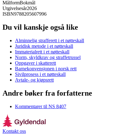
Målform
Bokmål
Utgivelsesår
2026
ISBN
9788205607996
Du vil kanskje også like
Alminnelig strafferett i et nøtteskall
Juridisk metode i et nøtteskall
Immaterialrett i et nøtteskall
Norm, skyldkrav og straffetrussel
Oppgaver i skatterett
Barnekonvensjonen i norsk rett
Sivilprosess i et nøtteskall
Avtale- og kjøpsrett
Andre bøker fra forfatterne
Kommentarer til NS 8407
Kontakt oss