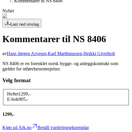
Kommentarer til NS 8406
Nyhet
Last ned omslag
Kommentarer til NS 8406
av
Hans Jørgen Arvesen
,
Karl Marthinussen
,
Heikki Giverholt
NS 8406 er en forenklet norsk bygge- og anleggskontrakt som
gjelder for utførelsesentrepriser.
Velg format
Heftet
1299
,-
E-bok
905
,-
1299,-
Kjøp på Ark.no
Bestill vurderingseksemplar