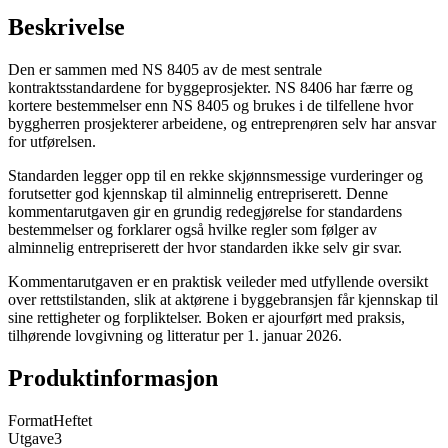
Beskrivelse
Den er sammen med NS 8405 av de mest sentrale
kontraktsstandardene for byggeprosjekter. NS 8406 har færre og
kortere bestemmelser enn NS 8405 og brukes i de tilfellene hvor
byggherren prosjekterer arbeidene, og entreprenøren selv har ansvar
for utførelsen.
Standarden legger opp til en rekke skjønnsmessige vurderinger og
forutsetter god kjennskap til alminnelig entrepriserett. Denne
kommentarutgaven gir en grundig redegjørelse for standardens
bestemmelser og forklarer også hvilke regler som følger av
alminnelig entrepriserett der hvor standarden ikke selv gir svar.
Kommentarutgaven er en praktisk veileder med utfyllende oversikt
over rettstilstanden, slik at aktørene i byggebransjen får kjennskap til
sine rettigheter og forpliktelser. Boken er ajourført med praksis,
tilhørende lovgivning og litteratur per 1. januar 2026.
Produktinformasjon
Format
Heftet
Utgave
3