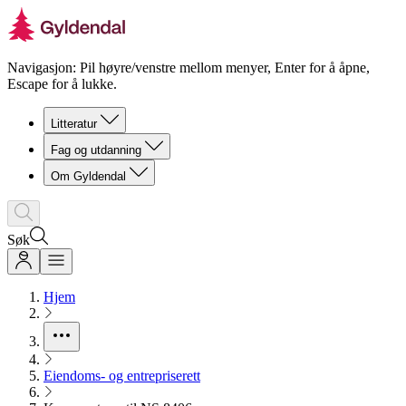
Navigasjon: Pil høyre/venstre mellom menyer, Enter for å åpne,
Escape for å lukke.
Litteratur
Fag og utdanning
Om Gyldendal
Søk
Hjem
Eiendoms- og entrepriserett