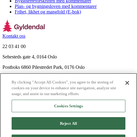
Byggherreforskriften med kommentarer
Plan- og bygningsloven med kommentarer
Frihet, likhet og mangfold (E-bok)
Kontakt oss
22 03 41 00
Sehesteds gate 4, 0164 Oslo
Postboks 6860 Pilestredet Park, 0176 Oslo
Finn frem
By clicking “Accept All Cookies”, you agree to the storing of
Nyhetsbrev
cookies on your device to enhance site navigation, analyze site
Ledige stillinger
usage, and assist in our marketing efforts.
Send inn manus
Cookies Settings
Om Gyldendal
Support
Reject All
Presse
Agency