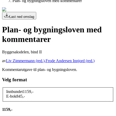
Plan- og bygningsloven med kommentarer
Last ned omslag
Plan- og bygningsloven med
kommentarer
Byggesaksdelen, bind II
av
Liv Zimmermann
(red.)
,
Frode Andersen Innjord
(red.)
Kommentarutgave til plan- og bygningsloven.
Velg format
Innbundet
1159
,-
E-bok
845
,-
1159,-