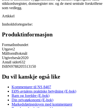
stikkordsregister, domsregister mv. og de mest sentrale forskriftene
som vedlegg.
Artikkel
Innholdsfortegnelse:
Produktinformasjon
Format
Innbundet
Utgave
2
Målform
Bokmål
Utgivelsesår
2020
Antall sider
632
ISBN
9788205513150
Du vil kanskje også like
Kommentarer til NS 8407
EØS-avtalens praktiske betydning (E-bok)
Barn og foreldre (E-bok)
Din privatøkonomi (E-bok)
Markedsføringsloven med kommentarer