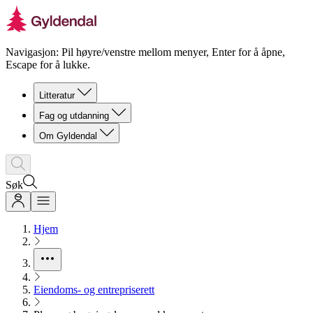
Navigasjon: Pil høyre/venstre mellom menyer, Enter for å åpne,
Escape for å lukke.
Litteratur
Fag og utdanning
Om Gyldendal
Søk
Hjem
Eiendoms- og entrepriserett