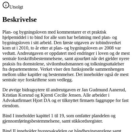
Utsolgt
Beskrivelse
Plan- og bygningsloven med kommentarer er et praktisk
hjelpemiddel i to bind for alle som har befatning med plan- og
bygningsloven i sitt arbeid. Den første utgaven av tobindsverket
kom ut i 2010, to år etter at plan- og bygningsloven av 2008 var
vedtatt. Andreutgaven er oppdatert med endringer i loven og de mest
sentrale forskriftsbestemmelsene, samt ajourført når det gjelder nyere
praksis fra domstolene, sivilombudsmannen og tolkningsuttalelser
fra departementene. Verket viser den funksjonelle sammenhengen
mellom ulike kapitler og bestemmelser. Det inneholder også de mest
sentrale nye forskriftene som vedlegg.
De øvrige bidragsytere til andreutgaven er Jan Gudmund Aanerud,
Kristian Korsrud og Kjersti Cecilie Jensen. Alle arbeider i
Advokatfirmaet Hjort DA og er tilknyttet firmaets faggruppe for fast
eiendom.
Bind I inneholder kapittel 1 til 19, som omfatter plandelen og
gjennomføringsbestemmelsene, samt stikkordsregister.
Bind II inneholder byggesaksdelen og håndhevingsreglene samt