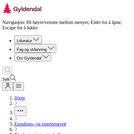
Navigasjon: Pil høyre/venstre mellom menyer, Enter for å åpne,
Escape for å lukke.
Litteratur
Fag og utdanning
Om Gyldendal
Søk
Hjem
Eiendoms- og entrepriserett