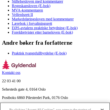
Stiftelsesloven med kommentarer
Regnskapsloven (E-bok)
MVA-kommentaren
Velferdsrett II
Markedsføringsloven med kommentarer
Lærebok i forvaltningsrett
EØS-avtalens praktiske betydning (E-bok)
Foreldretvister etter barneloven (E-bok)
Andre bøker fra forfatterne
Praktisk tvangsfullbyrdelse (E-bok)
Kontakt oss
22 03 41 00
Sehesteds gate 4, 0164 Oslo
Postboks 6860 Pilestredet Park, 0176 Oslo
Finn frem
By clicking “Accept All Cookies”, you agree to the storing of