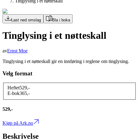
Tinglysing i et nøtteskall
Last ned omslag
Bla i boka
Tinglysing i et nøtteskall
av
Ernst Moe
Tinglysing i et nøtteskall gir en innføring i reglene om tinglysing.
Velg format
Heftet
529
,-
E-bok
365
,-
529,-
Kjøp på Ark.no
Beskrivelse