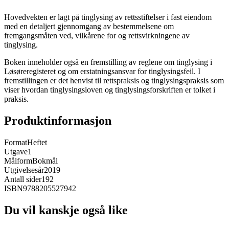
Hovedvekten er lagt på tinglysing av rettsstiftelser i fast eiendom
med en detaljert gjennomgang av bestemmelsene om
fremgangsmåten ved, vilkårene for og rettsvirkningene av
tinglysing.
Boken inneholder også en fremstilling av reglene om tinglysing i
Løsøreregisteret og om erstatningsansvar for tinglysingsfeil. I
fremstillingen er det henvist til rettspraksis og tinglysingspraksis som
viser hvordan tinglysingsloven og tinglysingsforskriften er tolket i
praksis.
Produktinformasjon
Format
Heftet
Utgave
1
Målform
Bokmål
Utgivelsesår
2019
Antall sider
192
ISBN
9788205527942
Du vil kanskje også like