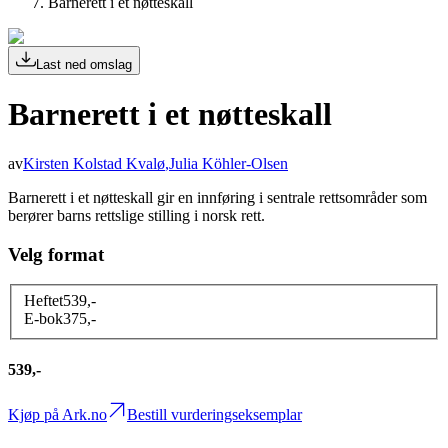
Barnerett i et nøtteskall
Last ned omslag
Barnerett i et nøtteskall
av
Kirsten Kolstad Kvalø
,
Julia Köhler-Olsen
Barnerett i et nøtteskall gir en innføring i sentrale rettsområder som
berører barns rettslige stilling i norsk rett.
Velg format
Heftet
539
,-
E-bok
375
,-
539,-
Kjøp på Ark.no
Bestill vurderingseksemplar