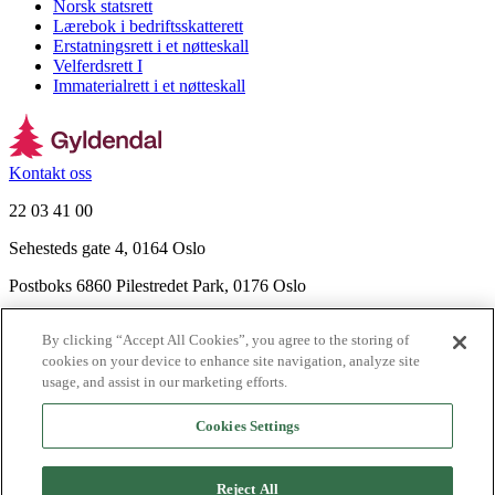
Norsk statsrett
Lærebok i bedriftsskatterett
Erstatningsrett i et nøtteskall
Velferdsrett I
Immaterialrett i et nøtteskall
Kontakt oss
22 03 41 00
Sehesteds gate 4, 0164 Oslo
Postboks 6860 Pilestredet Park, 0176 Oslo
Finn frem
By clicking “Accept All Cookies”, you agree to the storing of
Nyhetsbrev
cookies on your device to enhance site navigation, analyze site
Ledige stillinger
usage, and assist in our marketing efforts.
Send inn manus
Cookies Settings
Om Gyldendal
Support
Reject All