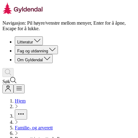
Navigasjon: Pil høyre/venstre mellom menyer, Enter for å åpne,
Escape for å lukke.
Litteratur
Fag og utdanning
Om Gyldendal
Søk
Hjem
Familie- og arverett