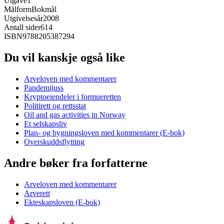
Utgave
1
Målform
Bokmål
Utgivelsesår
2008
Antall sider
614
ISBN
9788205387294
Du vil kanskje også like
Arveloven med kommentarer
Pandemijuss
Kryptoeiendeler i formueretten
Politirett og rettsstat
Oil and gas activities in Norway
Et selskapsliv
Plan- og bygningsloven med kommentarer (E-bok)
Overskuddsflytting
Andre bøker fra forfatterne
Arveloven med kommentarer
Arverett
Ekteskapsloven (E-bok)