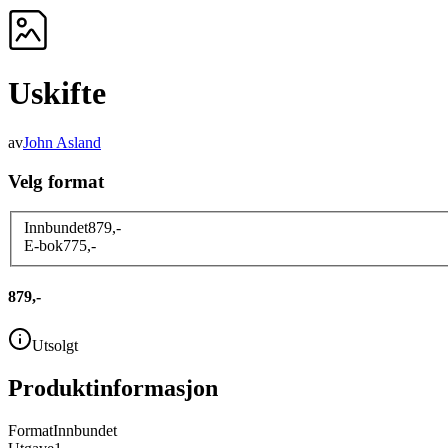
Uskifte
av
John Asland
Velg format
Innbundet
879
,-
E-bok
775
,-
879,-
Utsolgt
Produktinformasjon
Format
Innbundet