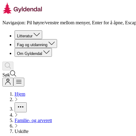
Navigasjon: Pil høyre/venstre mellom menyer, Enter for å åpne, Escap
Litteratur
Fag og utdanning
Om Gyldendal
Søk
Hjem
Familie- og arverett
Uskifte