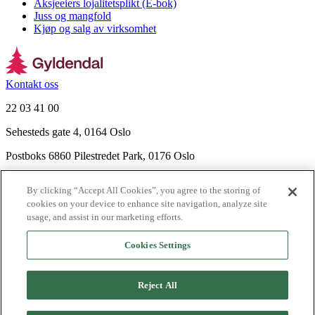
Aksjeeiers lojalitetsplikt (E-bok)
Juss og mangfold
Kjøp og salg av virksomhet
Kontakt oss
22 03 41 00
Sehesteds gate 4, 0164 Oslo
Postboks 6860 Pilestredet Park, 0176 Oslo
Finn frem
By clicking “Accept All Cookies”, you agree to the storing of
Nyhetsbrev
cookies on your device to enhance site navigation, analyze site
Ledige stillinger
usage, and assist in our marketing efforts.
Send inn manus
Cookies Settings
Om Gyldendal
Support
Reject All
Presse
Agency