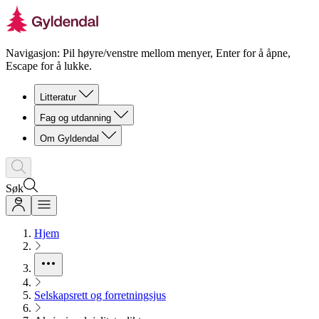
Navigasjon: Pil høyre/venstre mellom menyer, Enter for å åpne,
Escape for å lukke.
Litteratur
Fag og utdanning
Om Gyldendal
Søk
Hjem
Selskapsrett og forretningsjus