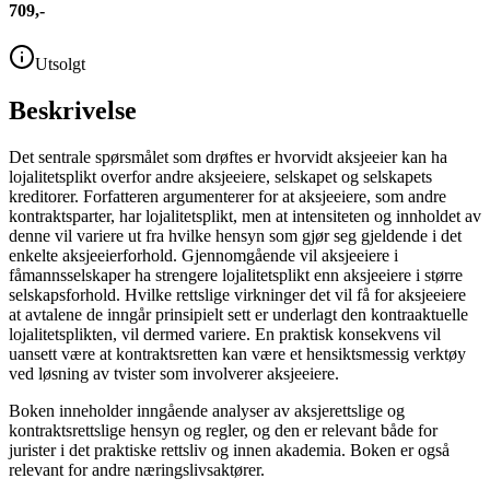
709,-
Utsolgt
Beskrivelse
Det sentrale spørsmålet som drøftes er hvorvidt aksjeeier kan ha
lojalitetsplikt overfor andre aksjeeiere, selskapet og selskapets
kreditorer. Forfatteren argumenterer for at aksjeeiere, som andre
kontraktsparter, har lojalitetsplikt, men at intensiteten og innholdet av
denne vil variere ut fra hvilke hensyn som gjør seg gjeldende i det
enkelte aksjeeierforhold. Gjennomgående vil aksjeeiere i
fåmannsselskaper ha strengere lojalitetsplikt enn aksjeeiere i større
selskapsforhold. Hvilke rettslige virkninger det vil få for aksjeeiere
at avtalene de inngår prinsipielt sett er underlagt den kontraaktuelle
lojalitetsplikten, vil dermed variere. En praktisk konsekvens vil
uansett være at kontraktsretten kan være et hensiktsmessig verktøy
ved løsning av tvister som involverer aksjeeiere.
Boken inneholder inngående analyser av aksjerettslige og
kontraktsrettslige hensyn og regler, og den er relevant både for
jurister i det praktiske rettsliv og innen akademia. Boken er også
relevant for andre næringslivsaktører.