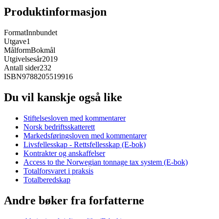
Produktinformasjon
Format
Innbundet
Utgave
1
Målform
Bokmål
Utgivelsesår
2019
Antall sider
232
ISBN
9788205519916
Du vil kanskje også like
Stiftelsesloven med kommentarer
Norsk bedriftsskatterett
Markedsføringsloven med kommentarer
Livsfellesskap - Rettsfellesskap (E-bok)
Kontrakter og anskaffelser
Access to the Norwegian tonnage tax system (E-bok)
Totalforsvaret i praksis
Totalberedskap
Andre bøker fra forfatterne