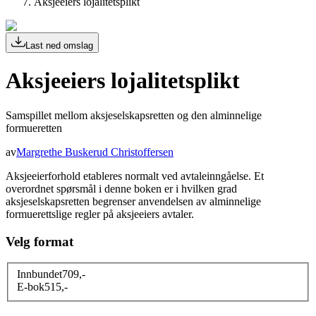
Aksjeeiers lojalitetsplikt
Last ned omslag
Aksjeeiers lojalitetsplikt
Samspillet mellom aksjeselskapsretten og den alminnelige
formueretten
av
Margrethe Buskerud Christoffersen
Aksjeeierforhold etableres normalt ved avtaleinngåelse. Et
overordnet spørsmål i denne boken er i hvilken grad
aksjeselskapsretten begrenser anvendelsen av alminnelige
formuerettslige regler på aksjeeiers avtaler.
Velg format
Innbundet
709
,-
E-bok
515
,-