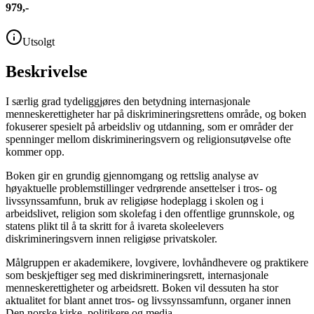
979,-
Utsolgt
Beskrivelse
I særlig grad tydeliggjøres den betydning internasjonale
menneskerettigheter har på diskrimineringsrettens område, og boken
fokuserer spesielt på arbeidsliv og utdanning, som er områder der
spenninger mellom diskrimineringsvern og religionsutøvelse ofte
kommer opp.
Boken gir en grundig gjennomgang og rettslig analyse av
høyaktuelle problemstillinger vedrørende ansettelser i tros- og
livssynssamfunn, bruk av religiøse hodeplagg i skolen og i
arbeidslivet, religion som skolefag i den offentlige grunnskole, og
statens plikt til å ta skritt for å ivareta skoleelevers
diskrimineringsvern innen religiøse privatskoler.
Målgruppen er akademikere, lovgivere, lovhåndhevere og praktikere
som beskjeftiger seg med diskrimineringsrett, internasjonale
menneskerettigheter og arbeidsrett. Boken vil dessuten ha stor
aktualitet for blant annet tros- og livssynssamfunn, organer innen
Den norske kirke, politikere og media.