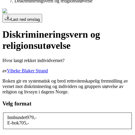
Diskrimineringsvern og religionsutøvelse
Last ned omslag
Diskrimineringsvern og
religionsutøvelse
Hvor langt rekker individvernet?
av
Vibeke Blaker Strand
Boken gir en systematisk og bred rettsvitenskapelig fremstilling av
vernet mot diskriminering og individers og gruppers utøvelse av
religion og livssyn i dagens Norge.
Velg format
Innbundet
979
,-
E-bok
705
,-