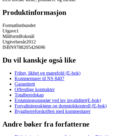
Produktinformasjon
Format
Innbundet
Utgave
1
Målform
Bokmål
Utgivelsesår
2012
ISBN
9788205426696
Du vil kanskje også like
Frihet, likhet og mangfold (E-bok)
Kommentarer til NS 8407
Garantirett
Offentlige kontrakter
Totalberedskap
Erstatningsoppgjør ved lav invaliditet(E-bok)
Forvaltningsskjønn og domstolskontroll (E-bok)
Byggherreforskriften med kommentarer
Andre bøker fra forfatterne