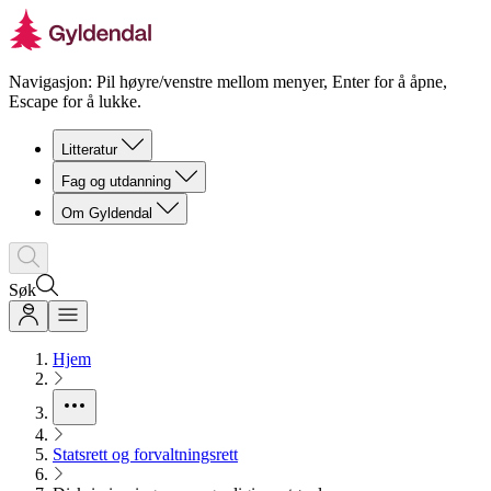
Navigasjon: Pil høyre/venstre mellom menyer, Enter for å åpne,
Escape for å lukke.
Litteratur
Fag og utdanning
Om Gyldendal
Søk
Hjem
Statsrett og forvaltningsrett