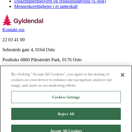
Diskrimineringsvern og religionsutøvelse (E-bok)
Menneskerettigheter i et nøtteskall
Kontakt oss
22 03 41 00
Sehesteds gate 4, 0164 Oslo
Postboks 6860 Pilestredet Park, 0176 Oslo
Finn frem
By clicking “Accept All Cookies”, you agree to the storing of
Nyhetsbrev
cookies on your device to enhance site navigation, analyze site
Ledige stillinger
usage, and assist in our marketing efforts.
Send inn manus
Cookies Settings
Om Gyldendal
Support
Reject All
Presse
Agency
©
2026
Gyldendal
Accept All Cookies