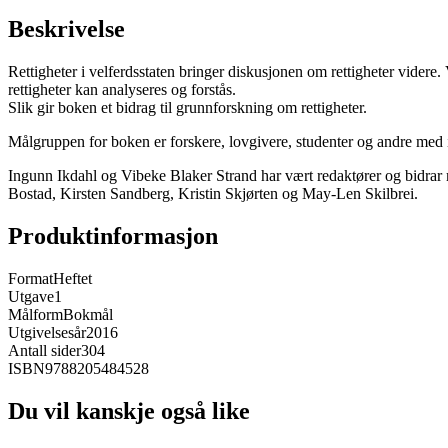
Beskrivelse
Rettigheter i velferdsstaten bringer diskusjonen om rettigheter videre
rettigheter kan analyseres og forstås.
Slik gir boken et bidrag til grunnforskning om rettigheter.
Målgruppen for boken er forskere, lovgivere, studenter og andre med in
Ingunn Ikdahl og Vibeke Blaker Strand har vært redaktører og bidrar
Bostad, Kirsten Sandberg, Kristin Skjørten og May-Len Skilbrei.
Produktinformasjon
Format
Heftet
Utgave
1
Målform
Bokmål
Utgivelsesår
2016
Antall sider
304
ISBN
9788205484528
Du vil kanskje også like