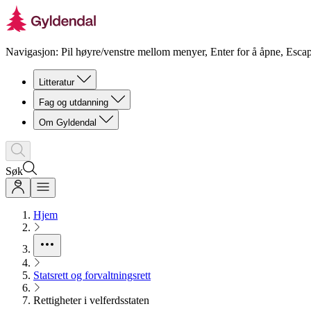
Navigasjon: Pil høyre/venstre mellom menyer, Enter for å åpne, Escap
Litteratur
Fag og utdanning
Om Gyldendal
Søk
Hjem
Statsrett og forvaltningsrett
Rettigheter i velferdsstaten