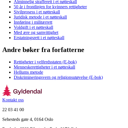
Alminnelig strafferett i et nøtteskall
50 år i frontlinjen for kvinners rettigheter
Sivilprosess i et nøtteskall
Juridisk metode i et nøtteskall
Innføring i militærrett
Voldgift i et nøtteskall
Med ære og samvittighet
Erstatningsrett i et nøtteskall
Andre bøker fra forfatterne
Rettigheter i velferdsstaten (E-bok)
Menneskerettigheter i et nøtteskall
Hellums metode
Diskrimineringsvern og religionsutøvelse (E-bok)
Kontakt oss
22 03 41 00
Sehesteds gate 4, 0164 Oslo