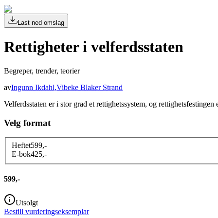
Last ned omslag
Rettigheter i velferdsstaten
Begreper, trender, teorier
av
Ingunn Ikdahl
,
Vibeke Blaker Strand
Velferdsstaten er i stor grad et rettighetssystem, og rettighetsfestingen e
Velg format
Heftet
599
,-
E-bok
425
,-
599,-
Utsolgt
Bestill vurderingseksemplar