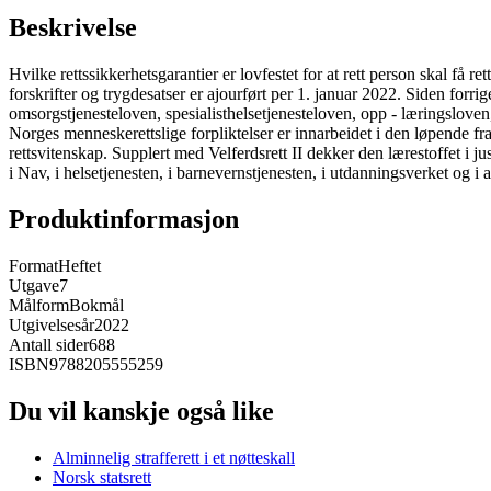
Beskrivelse
Hvilke rettssikkerhetsgarantier er lovfestet for at rett person skal få ret
forskrifter og trygdesatser er ajourført per 1. januar 2022. Siden for
omsorgstjenesteloven, spesialisthelsetjenesteloven, opp - læringslove
Norges menneskerettslige forpliktelser er innarbeidet i den løpende fr
rettsvitenskap. Supplert med Velferdsrett II dekker den lærestoffet i ju
i Nav, i helsetjenesten, i barnevernstjenesten, i utdanningsverket og i a
Produktinformasjon
Format
Heftet
Utgave
7
Målform
Bokmål
Utgivelsesår
2022
Antall sider
688
ISBN
9788205555259
Du vil kanskje også like
Alminnelig strafferett i et nøtteskall
Norsk statsrett