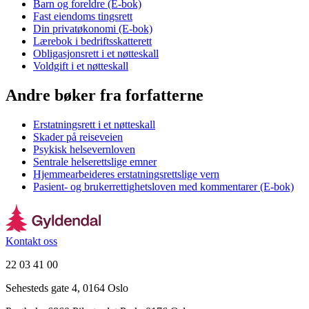
Barn og foreldre (E-bok)
Fast eiendoms tingsrett
Din privatøkonomi (E-bok)
Lærebok i bedriftsskatterett
Obligasjonsrett i et nøtteskall
Voldgift i et nøtteskall
Andre bøker fra forfatterne
Erstatningsrett i et nøtteskall
Skader på reiseveien
Psykisk helsevernloven
Sentrale helserettslige emner
Hjemmearbeideres erstatningsrettslige vern
Pasient- og brukerrettighetsloven med kommentarer (E-bok)
Kontakt oss
22 03 41 00
Sehesteds gate 4, 0164 Oslo