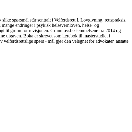
v slike spørsmål står sentralt i Velferdsrett I. Lovgivning, rettspraksis,
 og mange endringer i psykisk helsevernloven, helse- og
lagt til grunn for revisjonen. Grunnlovsbestemmelsene fra 2014 og
nne utgaven. Boka er skrevet som lærebok til masterstudiet i
v velferdsrettslige spørs - mål gjør den velegnet for advokater, ansatte