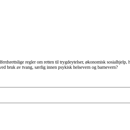
erdsrettslige regler om retten til trygdeytelser, økonomisk sosialhjelp, 
s ved bruk av tvang, særlig innen psykisk helsevern og barnevern?