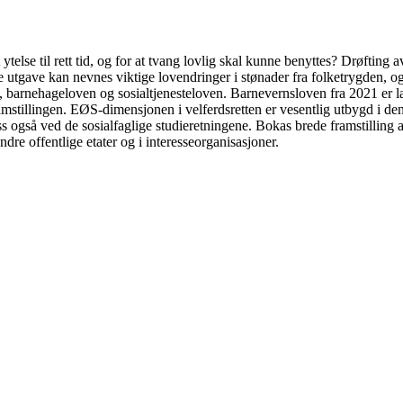
t ytelse til rett tid, og for at tvang lovlig skal kunne benyttes? Drøfting a
rige utgave kan nevnes viktige lovendringer i stønader fra folketrygden,
n, barnehageloven og sosialtjenesteloven. Barnevernsloven fra 2021 er 
amstillingen. EØS-dimensjonen i velferdsretten er vesentlig utbygd i de
ss også ved de sosialfaglige studieretningene. Bokas brede framstilling a
ndre offentlige etater og i interesseorganisasjoner.