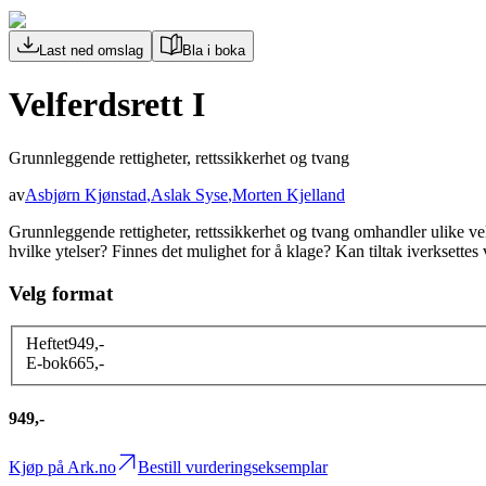
Last ned omslag
Bla i boka
Velferdsrett I
Grunnleggende rettigheter, rettssikkerhet og tvang
av
Asbjørn Kjønstad
,
Aslak Syse
,
Morten Kjelland
Grunnleggende rettigheter, rettssikkerhet og tvang omhandler ulike velf
hvilke ytelser? Finnes det mulighet for å klage? Kan tiltak iverksette
Velg format
Heftet
949
,-
E-bok
665
,-
949,-
Kjøp på Ark.no
Bestill vurderingseksemplar