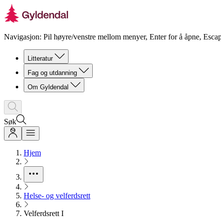
Navigasjon: Pil høyre/venstre mellom menyer, Enter for å åpne, Escap
Litteratur
Fag og utdanning
Om Gyldendal
Søk
Hjem
Helse- og velferdsrett
Velferdsrett I