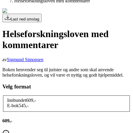
Helseforskningsloven med kommentarer
Last ned omslag
Helseforskningsloven med
kommentarer
av
Sigmund Simonsen
Boken henvender seg til jurister og andre som skal anvende
helseforskningsloven, og vil være et nyttig og godt hjelpemiddel.
Velg format
Innbundet
609
,-
E-bok
545
,-
609,-