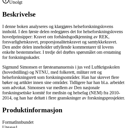
Utsolgt
Beskrivelse
I denne boken analyseres og klargjøres helseforskningslovens
innhold. I den første delen redegjøres det for helseforskningslovens
hovedprinsipper: Kravet om forhåndsgodkjenning av REK,
forsvarlighetskravet, proporsjonalitetskravet og samtykkekravet.
Den andre delen inneholder utfyllende kommentarer til lovens
enkelte bestemmelser. I tredje del drøftes spørsmålet om erstatning
for forskningsskader.
Sigmund Simonsen er førsteamanuensis i jus ved Luftkrigsskolen
(hovedstilling) og NTNU, med folkerett, militær rett og
helseforskningsrett som forskningsområder. Han har skrevet flere
bøker og artikler innen sine områder. Tidligere har han bl.a. arbeidet
som advokat. Simonsen var medlem av Den nasjonale
forskningsetiske komité for medisin og helsefag (NEM) fra 2010-
2014, og han har deltatt i flere granskninger av forskningsprosjekter.
Produktinformasjon
Format
Innbundet
Utgave
1