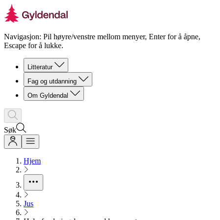
Navigasjon: Pil høyre/venstre mellom menyer, Enter for å åpne,
Escape for å lukke.
Litteratur
Fag og utdanning
Om Gyldendal
Søk
Hjem
Jus