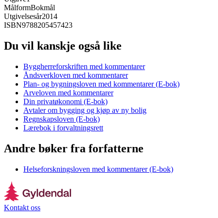
Målform
Bokmål
Utgivelsesår
2014
ISBN
9788205457423
Du vil kanskje også like
Byggherreforskriften med kommentarer
Åndsverkloven med kommentarer
Plan- og bygningsloven med kommentarer (E-bok)
Arveloven med kommentarer
Din privatøkonomi (E-bok)
Avtaler om bygging og kjøp av ny bolig
Regnskapsloven (E-bok)
Lærebok i forvaltningsrett
Andre bøker fra forfatterne
Helseforskningsloven med kommentarer (E-bok)
Kontakt oss